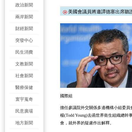
政治新聞
美國會議員將邀譚德塞出席聽
兩岸新聞
財經新聞
突發中心
民生消費
文教新聞
社會新聞
醫療保健
國際組
寰宇蒐奇
擔任參議院外交關係多邊機構小組委員
民意廣場
楊(Todd Young)去函世界衛生組織
地方新聞
會，就外界的疑慮作出解釋。