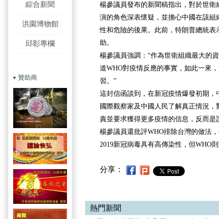
綜合新聞
楊參議員發布的新聞稿指出，對於世衛
演的角色深表懷疑，並擔心中國在該組
洪園博物館
性和危險的後果。此前，特朗普總統表
助。
邱彰專欄
楊參議員強調：“作為世衛組織最大的
道WHO對疫情反應的事實，如此一來
贊助商
習。”
這封信函談到，在新冠疫情爆發初期，
國際觀察家及中國人民了解真正情況，
責並要求獲得更多疫情的信息，反而是
楊參議員還批評WHO排除台灣的做法，
2019新冠病毒具有高傳染性，但WHO
分享：
熱門新聞