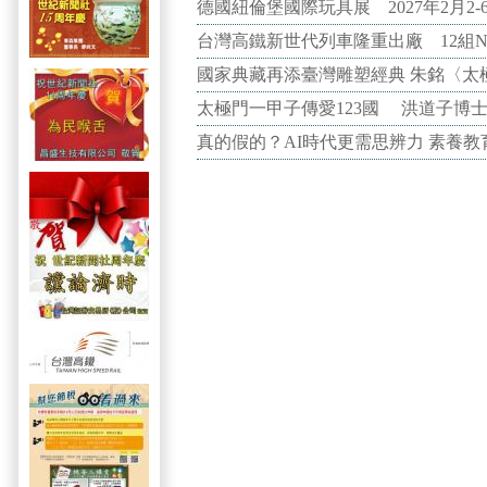
德國紐倫堡國際玩具展 2027年2月2
台灣高鐵新世代列車隆重出廠 12組N
國家典藏再添臺灣雕塑經典 朱銘〈太
太極門一甲子傳愛123國 洪道子博
真的假的？AI時代更需思辨力 素養