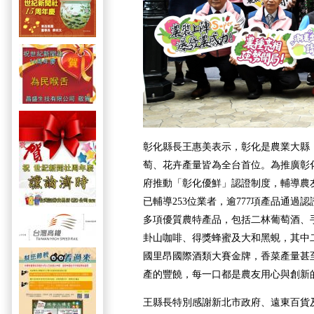
彰化縣長王惠美表示，彰化是農業大縣
萄、花卉產量皆為全台首位。為推廣彰
府推動「彰化優鮮」認證制度，輔導農
已輔導253位業者，逾777項產品通過
多項優質農特產品，包括二林葡萄酒、
卦山咖啡、得獎蜂蜜及大和黑蜆，其中二
國里昂國際酒類大賽金牌，香菜產量甚
產的豐饒，每一口都是農友用心與創新
王縣長特別感謝新北市政府、遠東百貨