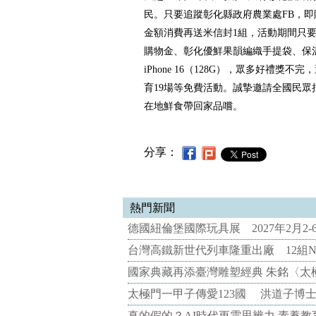
民。只要追蹤彰化縣政府農業處FB，即
金額消費再送米信封1組，活動期間只要
購物金、彰化優鮮果韻編織手提袋、保
iPhone 16（128G），眾多好禮獎不
育19場等免費活動。誠摯邀請全國民眾
在地鮮食帶回家品嚐。
分享：
熱門新聞
德國紐倫堡國際玩具展 2027年2月2
台灣高鐵新世代列車隆重出廠 12組N
國家典藏再添臺灣雕塑經典 朱銘〈太
太極門一甲子傳愛123國 洪道子博
真的假的？AI時代更需思辨力 素養