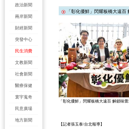
政治新聞
「彰化優鮮」閃耀板橋大遠百 
兩岸新聞
財經新聞
突發中心
民生消費
文教新聞
社會新聞
醫療保健
寰宇蒐奇
「彰化優鮮」閃耀板橋大遠百 解鎖味蕾
民意廣場
地方新聞
【記者張玉泰/台北報導】