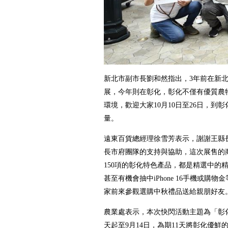
新北市副市長劉和然指出，3年前在新
展，今年則在彰化，彰化不僅有優質農
環境，歡迎大家10月10日至26日，到
量。
遠東百貨總經理徐雪芳表示，謝謝王縣
長市府團隊的支持與協助，這次展售的
150項的彰化特色產品，都是精選中的
甚至有機會抽中iPhone 16手機或購
家前來參觀選購中秋禮品送給親朋好友
農業處表示，本次快閃活動主題為「彰
天起至9月14日，為期11天將彰化優鮮