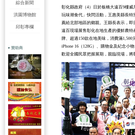
綜合新聞
彰化縣政府（4）日於板橋大遠百9樓威
洪園博物館
玩味潮食代」快閃活動，王惠美縣長特
薦給北部地區的鄉親。王縣長表示，即日
邱彰專欄
遠百現場展售彰化在地生產的優鮮農特產
牌、超過150款在地美味，消費滿1,5
iPhone 16（128G）、購物金及紀念
贊助商
歡迎全國民眾把握展期，親臨現場，將