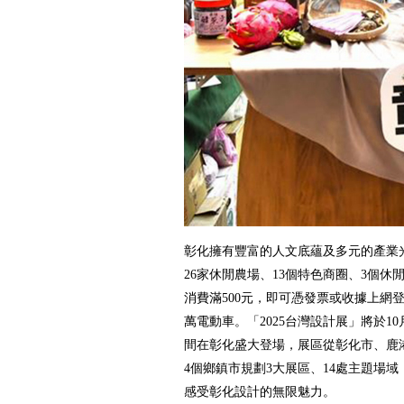
彰化擁有豐富的人文底蘊及多元的產業光
26家休閒農場、13個特色商圈、3個休
消費滿500元，即可憑發票或收據上網
萬電動車。「2025台灣設計展」將於10月
間在彰化盛大登場，展區從彰化市、鹿
4個鄉鎮市規劃3大展區、14處主題場
感受彰化設計的無限魅力。