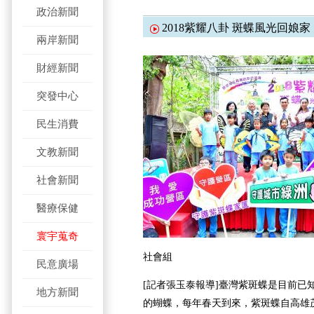
政治新聞
2018紫耀八卦 斑蝶風光回娘家
兩岸新聞
財經新聞
突發中心
民生消費
文教新聞
社會新聞
醫療保健
寰宇蒐奇
社會組
民意廣場
[記者張玉泰報導]臺灣紫斑蝶是目前已
地方新聞
的蝴蝶，每年春天到來，紫斑蝶自高雄