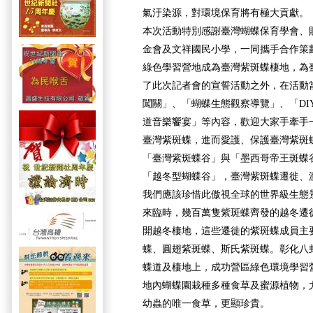
氣汙染源，對環境保育將有極大貢獻。
本次活動特別感謝臺灣蝴蝶保育學會、
金會及文祥國民小學，一同攜手合作策
綠色學習營地成為臺灣紫斑蝶棲地，為
了此次記者會的宣誓活動之外，在活動
闖關」、「蝴蝶生態觀察導覽」、「DI
道音樂饗宴」等內容，歡迎大家手牽手
臺灣紫斑蝶，進而愛護、保護臺灣紫斑
「臺灣紫斑蝶谷」與「墨西哥帝王斑蝶
「越冬型蝴蝶谷」，臺灣紫斑蝶遷徙、
我們應該珍惜此傲視全球的世界級生態
來臨時，幾百萬隻紫斑蝶齊發的越冬遷
開越冬棲地，這些遷徙的紫斑蝶成員主
蝶、圓翅紫斑蝶、斯氏紫斑蝶。彰化八
蝶道及棲地上，成功營區綠色環境學習
地內蝴蝶園栽種多種食草及蜜源植物，
幼蟲的唯一食草，更顯珍貴。