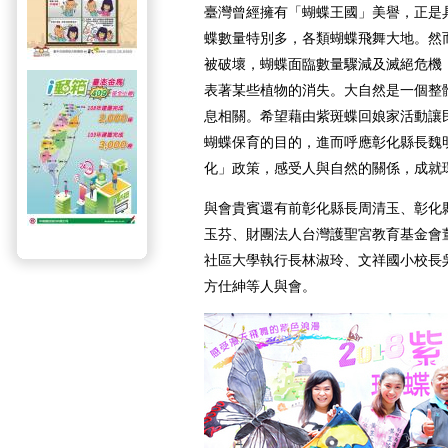
臺灣曾經擁有「蝴蝶王國」美譽，正是
蝶數量特別多，各類蝴蝶飛舞大地。然
被破壞，蝴蝶面臨數量驟減及滅絕危機
表著某些植物的消失。大自然是一個整
息相關。希望藉由紫斑蝶回娘家活動讓
蝴蝶保育的目的，進而呼應彰化縣長魏
化」政策，感受人與自然的關係，成就
與會貴賓還有前彰化縣長周清玉、彰化
玉芬、財團法人台灣護聖宮教育基金會
社區大學執行長林淑玲、文祥國小校長
方仕紳等人與會。