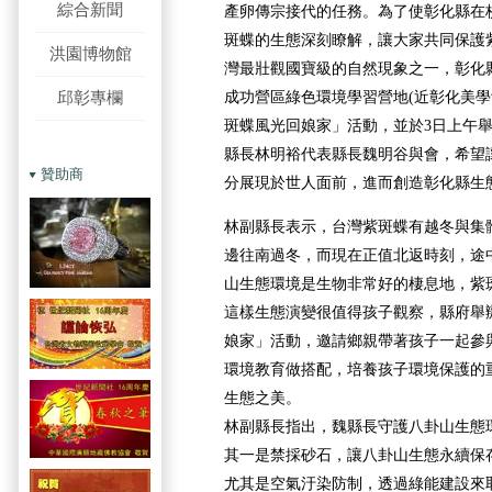
綜合新聞
產卵傳宗接代的任務。為了使彰化縣在
斑蝶的生態深刻瞭解，讓大家共同保護
洪園博物館
灣最壯觀國寶級的自然現象之一，彰化縣政
邱彰專欄
成功營區綠色環境學習營地(近彰化美學館
斑蝶風光回娘家」活動，並於3日上午
縣長林明裕代表縣長魏明谷與會，希望
贊助商
分展現於世人面前，進而創造彰化縣生
林副縣長表示，台灣紫斑蝶有越冬與集
邊往南過冬，而現在正值北返時刻，途
山生態環境是生物非常好的棲息地，紫
這樣生態演變很值得孩子觀察，縣府舉辦
娘家」活動，邀請鄉親帶著孩子一起參
環境教育做搭配，培養孩子環境保護的
生態之美。
林副縣長指出，魏縣長守護八卦山生態
其一是禁採砂石，讓八卦山生態永續保
尤其是空氣汙染防制，透過綠能建設來