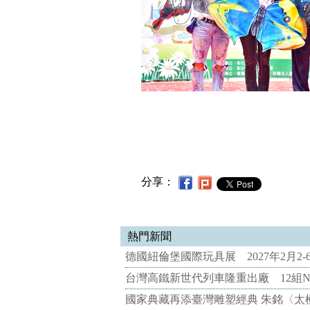
分享：
熱門新聞
德國紐倫堡國際玩具展 2027年2月2
台灣高鐵新世代列車隆重出廠 12組N
國家典藏再添臺灣雕塑經典 朱銘〈太