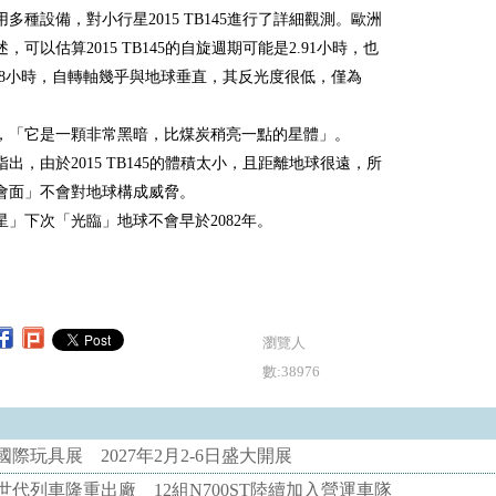
多種設備，對小行星2015 TB145進行了詳細觀測。歐洲
，可以估算2015 TB145的自旋週期可能是2.91小時，也
.78小時，自轉軸幾乎與地球垂直，其反光度很低，僅為
。
，「它是一顆非常黑暗，比煤炭稍亮一點的星體」。
出，由於2015 TB145的體積太小，且距離地球很遠，所
會面」不會對地球構成威脅。
星」下次「光臨」地球不會早於2082年。
瀏覽人
數:38976
際玩具展 2027年2月2-6日盛大開展
代列車隆重出廠 12組N700ST陸續加入營運車隊