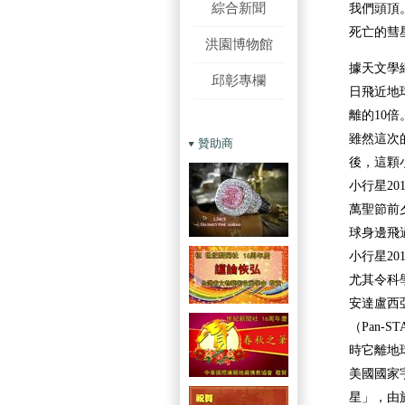
綜合新聞
我們頭頂
死亡的彗
洪園博物館
據天文學網站
邱彰專欄
日飛近地
離的10倍
雖然這次
贊助商
後，這顆
小行星20
萬聖節前夕
球身邊飛
小行星20
尤其令科
安達盧西
（Pan-S
時它離地
美國國家
星」，由