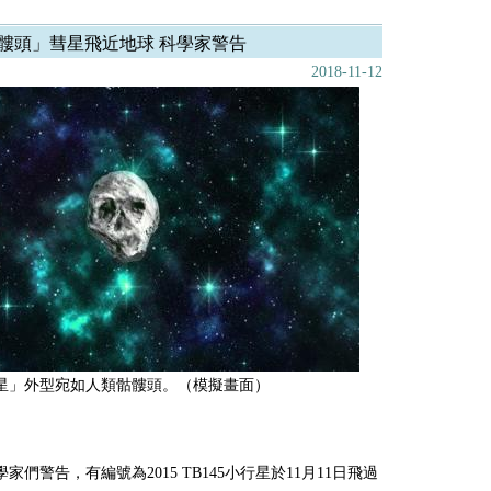
髏頭」彗星飛近地球 科學家警告
2018-11-12
星」外型宛如人類骷髏頭。（模擬畫面）
家們警告，有編號為2015 TB145小行星於11月11日飛過