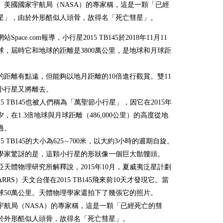
。美國國家宇航局（NASA）的專家稱，這是一顆「已經
星」，由於外形酷似人頭骨，故得名「死亡彗星」。
Space.com報導，小行星2015 TB145於2018年11月11
球，屆時它和地球的距離是3800萬公里，是地球和月球距
。
的距離有點遠，但能夠以地月距離的10倍進行觀賞。雙11
小行星又將離去。
15 TB145也被人們稱為「萬聖節小行星」，因它在2015年
，在1.3倍地球與月球距離（486,000公里）的高度從地
過。
15 TB145的大小為625∼700米，以大約3小時的週期自旋。
學家驚訝的是，這顆小行星的形狀像一個巨大骷髏頭。
亞天體物理研究所解釋說，2015年10月，夏威夷泛星計劃
TARRS）天文台僅在2015 TB145飛來前10天才發現它。當
球50萬公里。天體物理學家還拍下了幾張它的照片。
宇航局（NASA）的專家稱，這是一顆「已經死亡的彗
於外形酷似人頭骨，故得名「死亡彗星」。