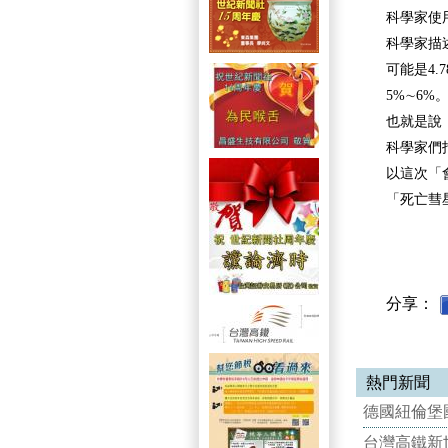
科學家使用
科學家描述
可能是4
5%∼6%
也就是說
科學家們指
以這次「
「死亡彗
分享：
熱門新聞
德國紐倫堡國
台灣高鐵新世