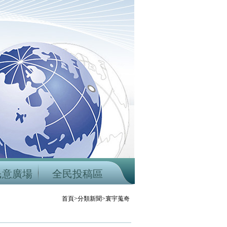
民意廣場
全民投稿區
首頁>分類新聞>寰宇蒐奇