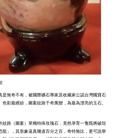
館
真是無奇不有，被國際礦石專家及收藏家公認台灣國寶石
」色彩最繽紛，圖案紋路千奇萬變，為最為漂亮的玉石。
件紋路（圖案）單獨特殊玫瑰石，竟然孕育一隻既將破殻
恐龍」，其形象逼真幾達百分之百，奇特無比，更可說舉