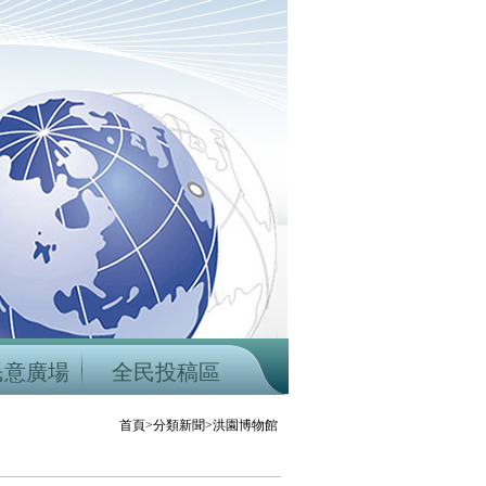
民意廣場
全民投稿區
首頁>分類新聞>洪園博物館