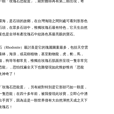
一顆「玫瑰石恐龍蛋」，絕對難得再有第二顆出現，奇
環海，是石頭的故鄉，在台灣海陸之間到處可看到形形色
石頭，在眾多石頭中，惟獨玫瑰石最有特色，它天生自然
案也是全球有產玟瑰石中紋路色系最亮眼的寶石。
（Rhodonite）最討喜是它的瑰麗圖案最多，包括天空雲
森林，海浪，或花樹植物，甚至動物龍，虎，豹，馬，
貓，狗等等都常見，惟獨在玫瑰石肌面所呈現一隻非常完
恐龍」，恐怕找遍全天下也難發現如此惟妙惟肖「恐龍
太神奇了！
「玫瑰石恐龍蛋」，另有絕對特別是它形狀巧如一顆蛋，
一隻恐龍；在四十多年前，被我發現此珍寶，立即心中湧
出手買下，因為這是一顆世界僅有大自然渾然天成之天下
玫瑰石！