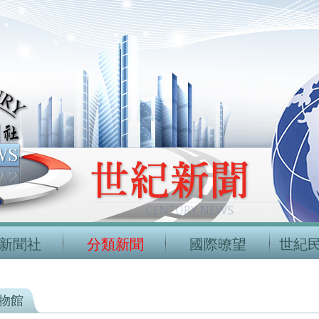
新聞社
分類新聞
國際暸望
世紀
物館