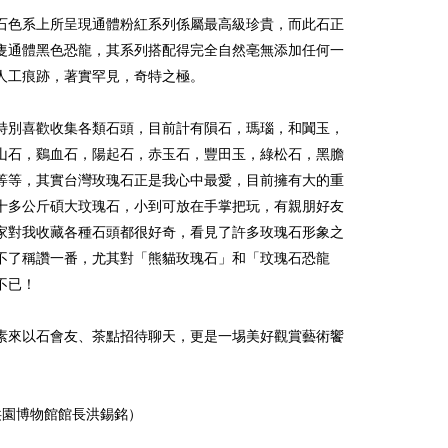
石色系上所呈現通體粉紅系列係屬最高級珍貴，而此石正
隻通體黑色恐龍，其系列搭配得完全自然亳無添加任何一
人工痕跡，著實罕見，奇特之極。
特別喜歡收集各類石頭，目前計有隕石，瑪瑙，和闐玉，
山石，鷄血石，陽起石，赤玉石，豐田玉，綠松石，黑膽
等等，其實台灣玫瑰石正是我心中最愛，目前擁有大的重
十多公斤碩大玟瑰石，小到可放在手掌把玩，有親朋好友
家對我收藏各種石頭都很好奇，看見了許多玫瑰石形象之
不了稱讚一番，尤其對「熊貓玫瑰石」和「玟瑰石恐龍
不已！
素來以石會友、茶點招待聊天，更是一埸美好觀賞藝術饗
:洪園博物館館長洪錫銘）