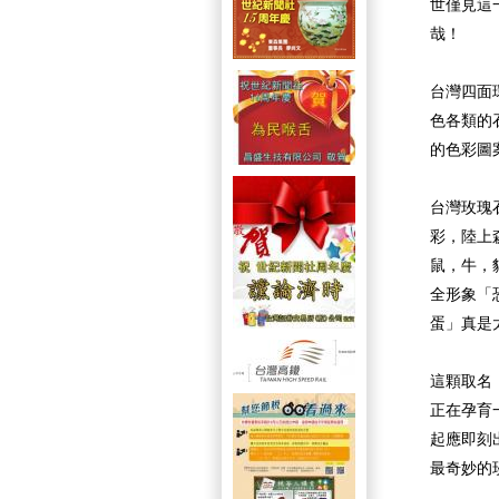
世僅見這
哉！
台灣四面
色各類的
的色彩圖
台灣玫瑰石
彩，陸上
鼠，牛，
全形象「
蛋」真是
這顆取名
正在孕育
起應即刻
最奇妙的