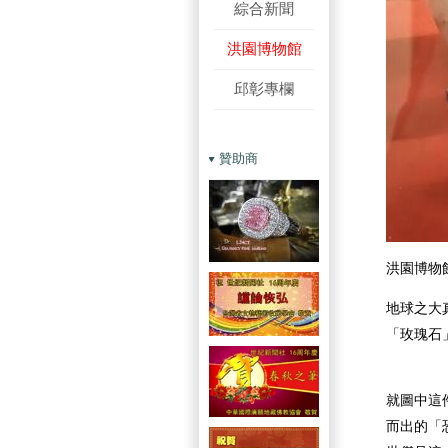
綜合新聞
洪園博物館
邱彰專欄
贊助商
洪園博物
地球之大
「玫瑰石
就圖中這
而出的「