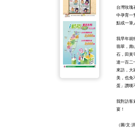
台灣玫瑰
中孕育一
點或一筆
我早年就
翡翠，壽
石，田黃
達一百二
來訪，大
美，也免
蛋」讚嘆
我對訪客
宴！
（圖/文