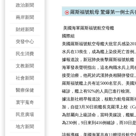
政治新聞
羅斯福號航母 驚爆第一例士兵
兩岸新聞
美國海軍羅斯福號航空母艦
財經新聞
國際組
突發中心
美國羅斯福號航空母艦大批官兵感染20
水兵在13喪生，成為艦上染疫死亡首例
民生消費
據報道說，新冠肺炎衝擊羅斯福號航艦
文教新聞
海軍發表聲明指出，這名殉職水兵上周
接受治療，他死於武漢肺炎相關併發症
社會新聞
羅斯福號艦上共有近5000名官兵。美國
醫療保健
確診，艦上有92%的人員已進行檢測。
據法新社稍早報道說，核動力航母羅斯
寰宇蒐奇
加，自從3月30日前艦長克羅澤上校（Capt.B
民意廣場
為部屬向上級請命，當時美媒說，艦艇上
為230例，9日來到416例確診，而10日是
地方新聞
該報導稱，美國海軍共有11艘現役航空