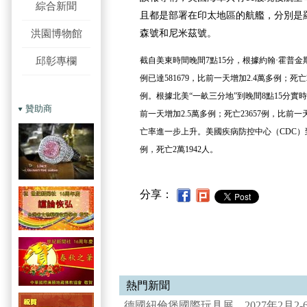
綜合新聞
且都是部署在印太地區的航艦，分別是
洪園博物館
森號和尼米茲號。
邱彰專欄
截自美東時間晚間7點15分，根據約翰·霍普
例已達581679，比前一天增加2.4萬多例；死亡
例。根據北美“一畝三分地”到晚間8點15分實時
贊助商
前一天增加2.5萬多例；死亡23657例，比前一
亡率進一步上升。美國疾病防控中心（CDC）到1
例，死亡2萬1942人。
分享：
熱門新聞
德國紐倫堡國際玩具展 2027年2月2