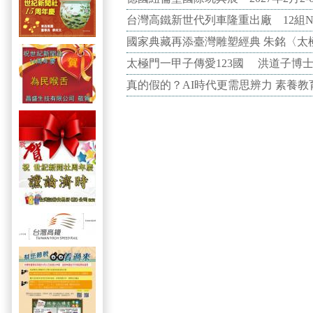
台灣高鐵新世代列車隆重出廠 12組N
國家典藏再添臺灣雕塑經典 朱銘〈太
太極門一甲子傳愛123國 洪道子博
真的假的？AI時代更需思辨力 素養