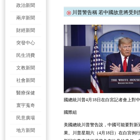
政治新聞
川普警告稱 若中國故意將受到
兩岸新聞
財經新聞
突發中心
民生消費
文教新聞
社會新聞
醫療保健
國總統川普4月18日在白宮記者會上對
寰宇蒐奇
國際組
民意廣場
美國總統川普警告說，中國可能要對新
地方新聞
果。川普星期六（4月18日）在白宮例