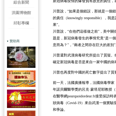
新冠病毒疫情的爆發負有故意的責任，
綜合新聞
川普說，“如果是個錯誤，那就是一個
洪園博物館
的責任（knowingly responsible
邱彰專欄
果”。
川普說，“在他們這樣做之前”，美中關
題是，新冠病毒發生的事情究竟“是一
贊助商
意而為？”，“兩者之間存在巨大的差別”
川普還對武漢病毒研究所提出了質疑。
確定新冠病毒是否是來自一家中國的病
川普也再度對中國的死亡數字提出了質
前一天，法國廣播報導，法國病毒學家，
年諾貝爾醫學獎的呂克·蒙塔尼耶教授（Pr Luc
在醫學網pourquoidordeur.fr接
狀病毒（Covid-19）來自武漢一個
和爭論。