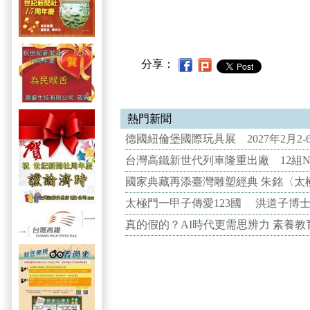
分享：
熱門新聞
德國紐倫堡國際玩具展 2027年2月2
台灣高鐵新世代列車隆重出廠 12組N
國家典藏再添臺灣雕塑經典 朱銘〈太
太極門一甲子傳愛123國 洪道子博
真的假的？AI時代更需思辨力 素養