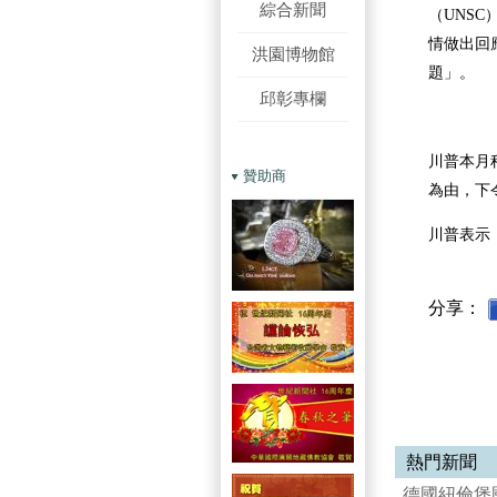
綜合新聞
（UNS
情做出回
洪園博物館
題」。
邱彰專欄
川普本月
贊助商
為由，下
川普表示
分享：
熱門新聞
德國紐倫堡國