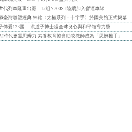
代列車隆重出廠 12組N700ST陸續加入營運車隊
添臺灣雕塑經典 朱銘〈太極系列－十字手〉於國美館正式揭幕
子傳愛123國 洪道子博士獲全球良心與和平領導力獎
AI時代更需思辨力 素養教育協會助攻教師成為「思辨推手」