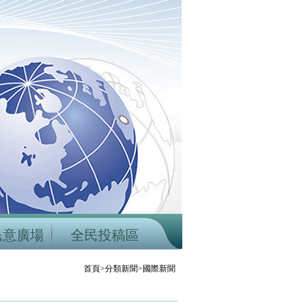
民意廣場
全民投稿區
首頁>分類新聞>國際新聞