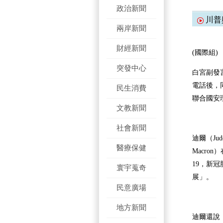
政治新聞
川普
兩岸新聞
財經新聞
(國際組)
突發中心
白宮副發
電話後，
民生消費
聯合國安
文教新聞
社會新聞
迪爾（Ju
醫療保健
Macro
19，新
寰宇蒐奇
展」。
民意廣場
地方新聞
迪爾還說