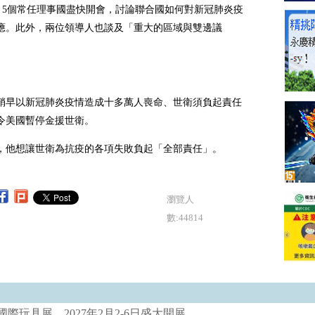
C）5個常任理事國盡快開會，討論聯合國如何對新冠肺炎疫
應。此外，兩位領導人也談及「重大的區域與雙邊議
稍早以新冠肺炎疫情造成十多萬人喪命、世衛須負起責任
令美國暫停金援世衛。
，他想讓世衛為抗疫的各項失敗負起「全部責任」。
瀏覽人
數:44814
際玩具展 2027年2月2-6日盛大開展