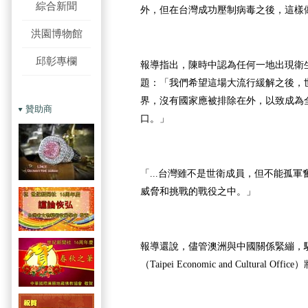
綜合新聞
外，但在台灣成功壓制病毒之後，這樣
洪園博物館
邱彰專欄
報導指出，陳時中認為任何一地出現衛
題：「我們希望這場大流行緩解之後，
界，沒有國家應被排除在外，以致成為
贊助商
口。」
「...台灣雖不是世衛成員，但不能孤
威脅和挑戰的戰役之中。」
報導還說，儘管澳洲與中國關係緊繃，
（Taipei Economic and Cultural