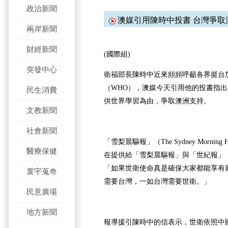
政治新聞
澳媒引用陳時中投書 台灣爭取
兩岸新聞
財經新聞
(國際組)
突發中心
衛福部長陳時中近來頻頻呼籲各界挺台
（WHO），澳媒今天引用他的投書指
民生消費
供世界學習為由，爭取澳洲支持。
文教新聞
社會新聞
「雪梨晨驅報」（The Sydney Mornin
醫療保健
在提供給「雪梨晨驅報」與「世紀報」（T
「如果世衛使命真是確保大家都能享有
寰宇蒐奇
需要台灣，一如台灣需要世衛。」
民意廣場
地方新聞
報導援引陳時中的信表示，世衛依照中