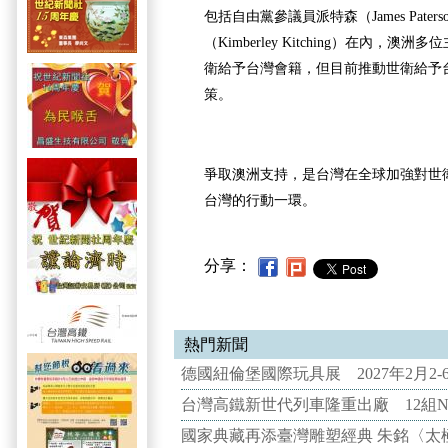
包括自由黨參議員派特森（James Pate
（Kimberley Kitching）在內，
衛給予台灣會籍，但目前推動世衛給予
策。
爭取澳洲支持，是台灣在全球加強對世
台灣的行動一環。
分享：
熱門新聞
德國紐倫堡國際玩具展 2027年2月2
台灣高鐵新世代列車隆重出廠 12組N
國家典藏再添臺灣雕塑經典 朱銘〈太