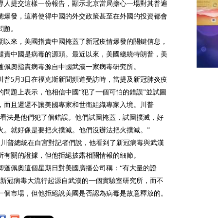
導人提交這樣一份報告，顯示北京當局擔心一場對其普遍
總爆發，這將使得中國的外交政策甚至在外國的投資都會
問題。
期以來，美國指責中國掩蓋了新冠疫情爆發的關鍵信息，
譴責中國是病毒的源頭。最近以來，美國總統特朗普，美
蓬佩奧指責病毒源自中國武漢一家病毒研究所。
川普5月3日在福克斯新聞頻道受訪時，當提及新冠肺炎疫
的問題上表示，他相信中國“犯了一個可怕的錯誤”並試圖
，而且遲遲不讓美國專家和世衛組織專家入境。川普
的看法是他們犯了個錯誤。他們試圖掩蓋，試圖撲滅，好
火。就好像是要把火撲滅。他們沒辦法把火撲滅。”
日，川普總統在白宮對記者們說，他看到了新冠病毒與武漢
所有關的證據，但他拒絕披露相關情報的細節。
卿蓬佩奧這個星期日對美國廣播公司稱：“有大量的證
，新冠病毒大流行起源自武漢的一個實驗室研究所，而不
一個市場，但他拒絕說美國是否認為病毒是故意釋放的。