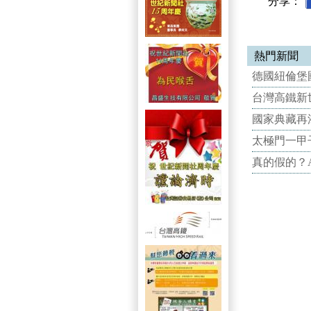
分享：
熱門新聞
德國紐倫堡國
台灣高鐵新世
國家典藏再
太極門一甲
真的假的？