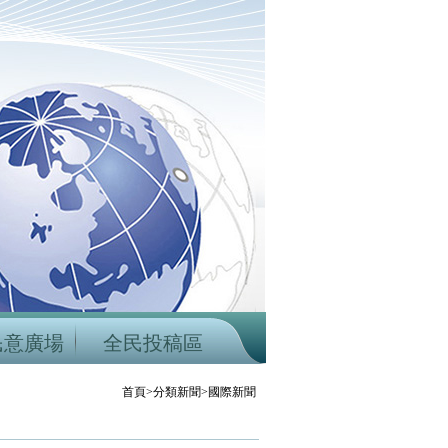
民意廣場
全民投稿區
首頁>分類新聞>國際新聞