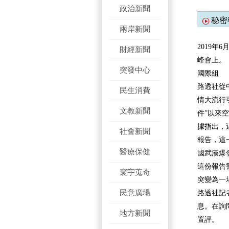
政治新聞
秘密
兩岸新聞
2019年
財經新聞
峰會上。
突發中心
國際組
路透社從
民生消費
情大流行
文教新聞
件”以來
據指出，
社會新聞
報告，這
醫療保健
國武漢爆
這份報告
寰宇蒐奇
突變為一
民意廣場
路透社記
息。在詢
地方新聞
置評。