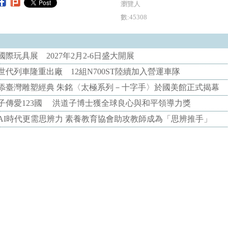
瀏覽人
數:45308
際玩具展 2027年2月2-6日盛大開展
代列車隆重出廠 12組N700ST陸續加入營運車隊
添臺灣雕塑經典 朱銘〈太極系列－十字手〉於國美館正式揭幕
子傳愛123國 洪道子博士獲全球良心與和平領導力獎
AI時代更需思辨力 素養教育協會助攻教師成為「思辨推手」