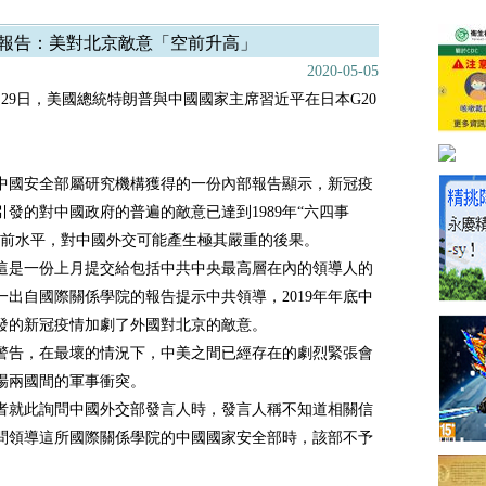
報告：美對北京敵意「空前升高」
2020-05-05
6月29日，美國總統特朗普與中國國家主席習近平在日本G20
中國安全部屬研究機構獲得的一份內部報告顯示，新冠疫
引發的對中國政府的普遍的敵意已達到1989年“六四事
空前水平，對中國外交可能產生極其嚴重的後果。
這是一份上月提交給包括中共中央最高層在內的領導人的
一出自國際關係學院的報告提示中共領導，2019年年底中
發的新冠疫情加劇了外國對北京的敵意。
警告，在最壞的情況下，中美之間已經存在的劇烈緊張會
場兩國間的軍事衝突。
者就此詢問中國外交部發言人時，發言人稱不知道相關信
問領導這所國際關係學院的中國國家安全部時，該部不予