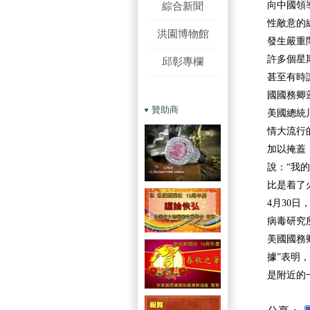
綜合新聞
向中國領
性敵意的
洪園博物館
發生嚴重
許多個星
邱彰專欄
甚至有時
國國務卿
贊助商
美國總統
情大流行
加以掩蓋
說：“我
比是着了
4月30
病毒研究
美國國務
據”表明
是附近的