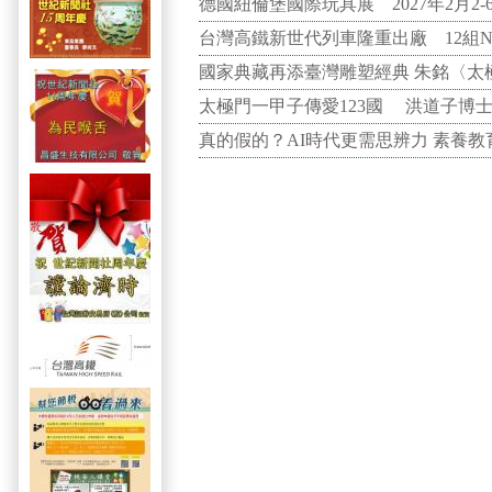
德國紐倫堡國際玩具展 2027年2月2
台灣高鐵新世代列車隆重出廠 12組N
國家典藏再添臺灣雕塑經典 朱銘〈太
太極門一甲子傳愛123國 洪道子博
真的假的？AI時代更需思辨力 素養