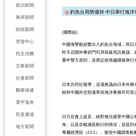
政治新聞
釣魚台局勢僵持 中日舉行海洋
兩岸新聞
財經新聞
(國際組)
突發中心
中國海警船頻繁出入釣魚台海域，與日
昨天召開外事部門司局長級視訊會議，
民生消費
重申雙方原則，並商定疫情趨穩後舉行
文教新聞
社會新聞
日本共同社報導，這場會議由日本外務
醫療保健
樹和中國外交部邊界與海洋事務司司長
寰宇蒐奇
民意廣場
日方在會上提及，絕對無法接受中國公
海」以及在毗連區航行的情況，並提到
地方新聞
專屬經濟區（EEZ）」發現中國調查船