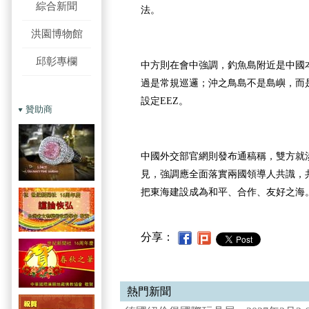
綜合新聞
法。
洪園博物館
邱彰專欄
中方則在會中強調，釣魚島附近是中國
過是常規巡邏；沖之鳥島不是島嶼，而
設定EEZ。
贊助商
中國外交部官網則發布通稿稱，雙方就
見，強調應全面落實兩國領導人共識，
把東海建設成為和平、合作、友好之海
分享：
熱門新聞