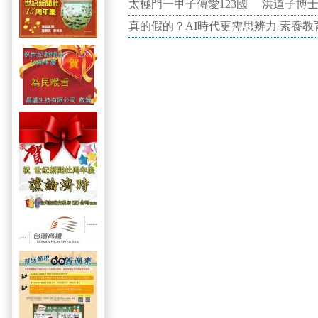
太極門一甲子傳愛123國 洪道子博
真的假的？AI時代更需思辨力 素養