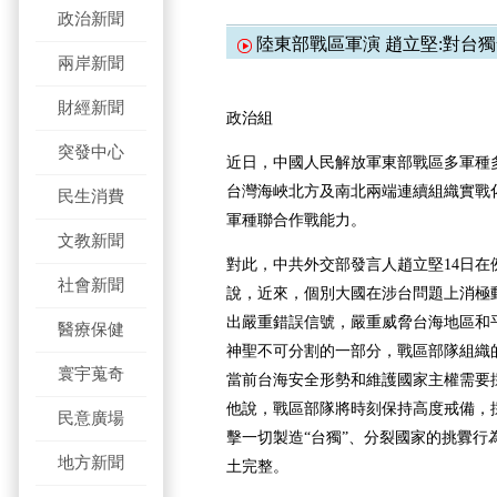
政治新聞
陸東部戰區軍演 趙立堅:對台
兩岸新聞
財經新聞
政治組
突發中心
近日，中國人民解放軍東部戰區多軍種
台灣海峽北方及南北兩端連續組織實戰
民生消費
軍種聯合作戰能力。
文教新聞
對此，中共外交部發言人趙立堅14日在
社會新聞
說，近來，個別大國在涉台問題上消極動
出嚴重錯誤信號，嚴重威脅台海地區和
醫療保健
神聖不可分割的一部分，戰區部隊組織
寰宇蒐奇
當前台海安全形勢和維護國家主權需要
他說，戰區部隊將時刻保持高度戒備，
民意廣場
擊一切製造“台獨”、分裂國家的挑釁行
地方新聞
土完整。