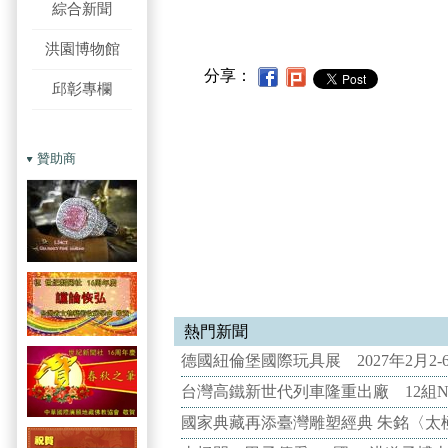
綜合新聞
洪園博物館
分享：
邱彰專欄
贊助商
熱門新聞
德國紐倫堡國際玩具展 2027年2月2
台灣高鐵新世代列車隆重出廠 12組N
國家典藏再添臺灣雕塑經典 朱銘〈太