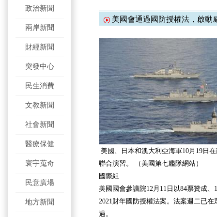
政治新聞
美國會通過國防授權法，啟動
兩岸新聞
財經新聞
突發中心
民生消費
文教新聞
社會新聞
醫療保健
美國、日本和澳大利亞海軍10月19日
寰宇蒐奇
聯合演習。 （美國第七艦隊網站）
國際組
民意廣場
美國國會參議院12月11日以84票贊成
2021財年國防授權法案。法案週二已
地方新聞
過。