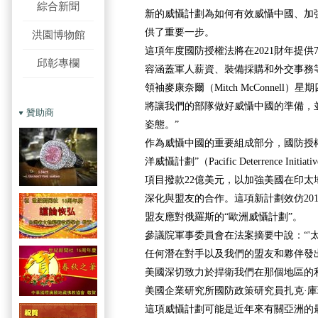
綜合新聞
新的威懾計劃為如何有效威懾中國、加
供了重要一步。
洪園博物館
這項年度國防授權法將在2021財年提供
邱彰專欄
容涵蓋軍人薪資、裝備採購和外交事務
領袖麥康奈爾（Mitch McConnell
將讓我們的部隊做好威懾中國的準備，
贊助商
姿態。”
作為威懾中國的重要組成部分，國防授
洋威懾計劃”（Pacific Deterrence Ini
項目撥款22億美元，以加強美國在印太
深化與盟友的合作。這項新計劃效仿20
盟友應對俄羅斯的“歐洲威懾計劃”。
參議院軍事委員會在法案摘要中說：“'
任何潛在對手以及我們的盟友和夥伴發
美國深切致力於捍衛我們在那個地區的
美國企業研究所國防政策研究員扎克·庫珀（Z
這項威懾計劃可能是近年來有關亞洲的