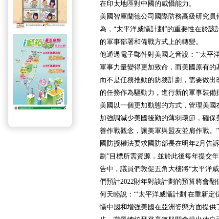
在印太地區對中國的威懾能力。
美國智庫蘭德公司國際防務高級研究員何天睦（
為，“太平洋威懾計劃”的重要性在於該
的軍事部署和備戰方式上的轉變。
他通過電子郵件對美國之音說：“'太平
軍事力量變得更加致命，而美國原有的
而不是任務推動的防務計劃，需要做出
的任務作為驅動力，進行新的軍事裝備
美國以一個更加動態的方式，管理美國
加強調減少美國後勤的薄弱環節，確保
善作戰觀念，讓美軍與盟友並肩作戰。”
國防授權法要求國防部長在明年2月告訴
劃”目標所需資源，並於此後每年提交
告中，議員們敦促五角大樓將“太平洋威
們預計2022財年對該計劃的預算將會翻
何天睦說：“'太平洋威懾計劃'在重新
懾中國和增強美國在亞洲姿態方面提供