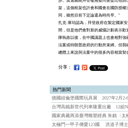
步。當選總統拜登毫無疑問會提出他自
架，這個框架也許會和國會在國防授權
同，雖然目前下定論還為時尚早。”
扎克·庫珀認為，拜登政府在製定國家
間，但是他們會對新的威懾計劃表示歡
隊執政以後，在中國議題上也會相對強
法案或特朗普政府的行動所束縛。但我
總體上來說與法案中的很多內容相當契
分享：
熱門新聞
德國紐倫堡國際玩具展 2027年2月2
台灣高鐵新世代列車隆重出廠 12組N
國家典藏再添臺灣雕塑經典 朱銘〈太
太極門一甲子傳愛123國 洪道子博