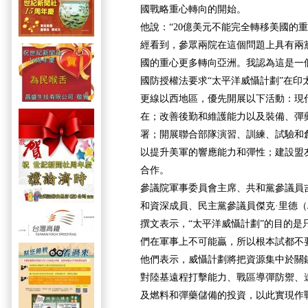
國戰略重心轉向的開始。
他說：“20億美元不能完全轉移美國的
經看到，參眾兩院在這個問題上具有兩
國的重心更多轉向亞洲。我認為這是一
國防授權法要求“太平洋威懾計劃”在印
更線以西地區，優先開展以下活動：現
在；改善後勤和維護能力以及裝備、彈
署；開展聯合部隊演習、訓練、試驗和
以提升美軍的響應能力和彈性；建設盟
合作。
參議院軍事委員會主席、共和黨參議員吉姆·英
和資深成員、民主黨參議員傑克·里德（Ja
撰文表示，“太平洋威懾計劃”的目的是
們在軍事上不可能贏，所以根本試都不
他們表示，威懾計劃將把資源集中於關
對陸基遠程打擊能力、戰區導彈防禦、
及燃料和彈藥儲備的投資，以此實現作