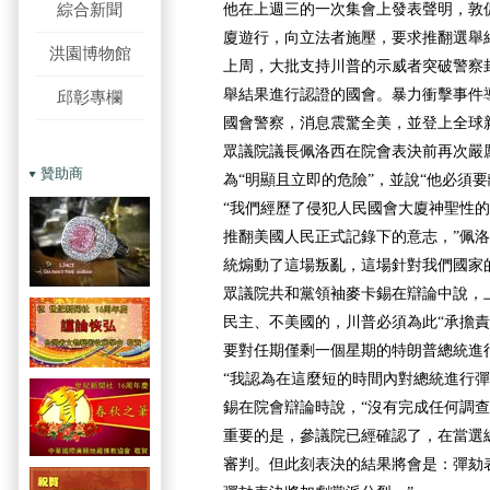
綜合新聞
他在上週三的一次集會上發表聲明，敦
廈遊行，向立法者施壓，要求推翻選舉
洪園博物館
上周，大批支持川普的示威者突破警察封
舉結果進行認證的國會。暴力衝擊事件導
邱彰專欄
國會警察，消息震驚全美，並登上全球
眾議院議長佩洛西在院會表決前再次嚴
贊助商
為“明顯且立即的危險”，並說“他必須要
“我們經歷了侵犯人民國會大廈神聖性
推翻美國人民正式記錄下的意志，”佩洛
統煽動了這場叛亂，這場針對我們國家
眾議院共和黨領袖麥卡錫在辯論中說，
民主、不美國的，川普必須為此“承擔責
要對任期僅剩一個星期的特朗普總統進
“我認為在這麼短的時間內對總統進行彈
錫在院會辯論時說，“沒有完成任何調
重要的是，參議院已經確認了，在當選
審判。但此刻表決的結果將會是：彈劾