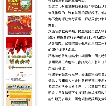
彈劾表決將加劇黨派分裂。”
眾議院少數黨黨鞭斯卡利斯在辯論快結
倉促推動的、沒有聽證的彈劾程序。他
都不會對彈劾進行審理，彈劾只會分裂
癒合。
眾議院多數黨領袖、民主黨第二號人物霍耶（Rep.
MD）在院會進行表決前提到，彈劾條款
給參議院。眾議院議長佩洛西星期二已
的彈劾經理人名單。
距離特朗普總統結束任期僅剩一周的時
奈爾星期三表態稱，參議院在川普卸任
案進行審理。
根據華盛頓郵報報導，麥康奈爾助理告
僚說，共和黨人不會同意在星期五重新
參議院司法委員會主席、共和黨聯邦參
明說，目前情勢下支持彈劾總統將對政
能引發更多暴力，國會領袖應讓局勢變