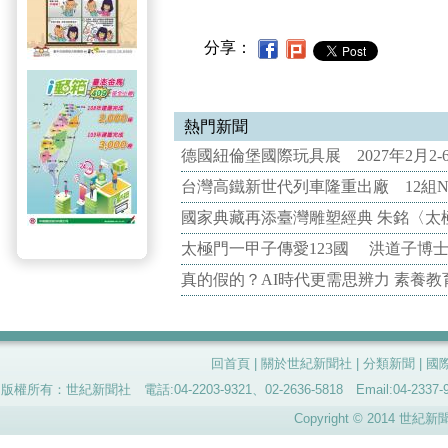
分享：
熱門新聞
德國紐倫堡國際玩具展 2027年2月2
台灣高鐵新世代列車隆重出廠 12組N
國家典藏再添臺灣雕塑經典 朱銘〈太
太極門一甲子傳愛123國 洪道子博
真的假的？AI時代更需思辨力 素養
回首頁
|
關於世紀新聞社
|
分類新聞
|
國
版權所有：世紀新聞社 電話:04-2203-9321、02-2636-5818 Email:04-
Copyright © 2014 世紀新聞社