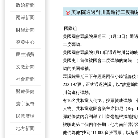
政治新聞
美眾院通過對川普進行二度彈
兩岸新聞
國際組
財經新聞
美國國會眾議院星期三（1月13日）通
突發中心
二度彈劾。
美國國會眾議院1月13日通過對川普總
民生消費
美國史上首位被國會二度彈劾的總統，
文教新聞
劾的美國領袖。
眾議院星期三下午經過兩個小時辯論後
社會新聞
232:197票，正式通過決議，以“故意
醫療保健
川普進行彈劾。
有10名共和黨人倒戈，投票贊成彈劾，
寰宇蒐奇
人物、共和黨黨團會議主席切尼（Rep. Liz 
民意廣場
彈劾條款內容列舉了川普毫無根據地指
被騙走第二個四年任期；他向南部喬治
地方新聞
他們為他“找到”11,000多張選票，以