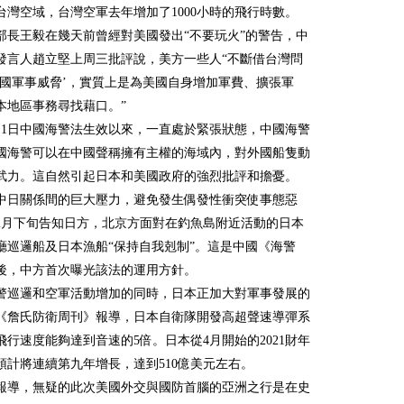
台灣空域，台灣空軍去年增加了1000小時的飛行時數。
部長王毅在幾天前曾經對美國發出“不要玩火”的警告，中
發言人趙立堅上周三批評說，美方一些人“不斷借台灣問
中國軍事威脅’，實質上是為美國自身增加軍費、擴張軍
本地區事務尋找藉口。”
月1日中國海警法生效以來，一直處於緊張狀態，中國海警
國海警可以在中國聲稱擁有主權的海域內，對外國船隻動
武力。這自然引起日本和美國政府的強烈批評和擔憂。
中日關係間的巨大壓力，避免發生偶發性衝突使事態惡
2月下旬告知日方，北京方面對在釣魚島附近活動的日本
廳巡邏船及日本漁船“保持自我剋制”。這是中國《海警
後，中方首次曝光該法的運用方針。
警巡邏和空軍活動增加的同時，日本正加大對軍事發展的
《詹氏防衛周刊》報導，日本自衛隊開發高超聲速導彈系
飛行速度能夠達到音速的5倍。日本從4月開始的2021財年
預計將連續第九年增長，達到510億美元左右。
報導，無疑的此次美國外交與國防首腦的亞洲之行是在史