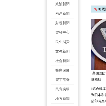
政治新聞
美國
兩岸新聞
財經新聞
突發中心
民生消費
文教新聞
社會新聞
醫療保健
美國國防
寰宇蒐奇
國際組
民意廣場
[綜合報
到日本和
地方新聞
防部長奧