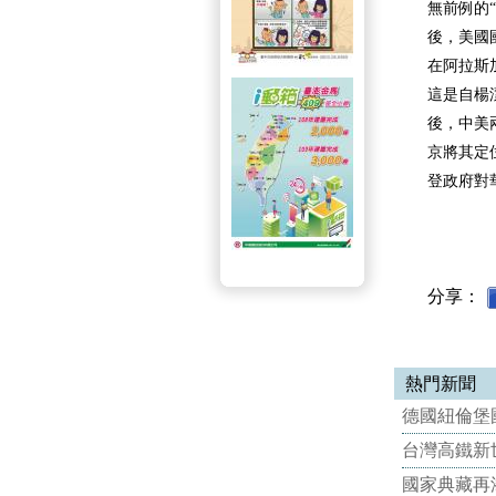
無前例的
後，美國
在阿拉斯
這是自楊
後，中美
京將其定
登政府對
分享：
熱門新聞
德國紐倫堡國
台灣高鐵新世
國家典藏再