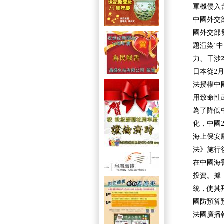
軍機侵入
中國外交
國外交部
題渲染‘
力、干涉
日本從2
法授權中
用致命性
為了降低
化，中國
海上保安
法》施行
在中國海
投資。據
統，使其
國防預算
法國廣播