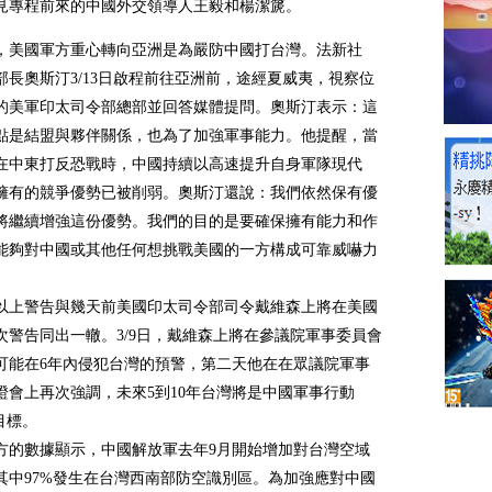
見專程前來的中國外交領導人王毅和楊潔篪。
，美國軍方重心轉向亞洲是為嚴防中國打台灣。法新社
部長奧斯汀3/13日啟程前往亞洲前，途經夏威夷，視察位
的美軍印太司令部總部並回答媒體提問。奧斯汀表示：這
點是結盟與夥伴關係，也為了加強軍事能力。他提醒，當
在中東打反恐戰時，中國持續以高速提升自身軍隊現代
擁有的競爭優勢已被削弱。奧斯汀還說：我們依然保有優
將繼續增強這份優勢。我們的目的是要確保擁有能力和作
能夠對中國或其他任何想挑戰美國的一方構成可靠威嚇力
以上警告與幾天前美國印太司令部司令戴維森上將在美國
次警告同出一轍。3/9日，戴維森上將在參議院軍事委員會
可能在6年內侵犯台灣的預警，第二天他在在眾議院軍事
證會上再次強調，未來5到10年台灣將是中國軍事行動
目標。
方的數據顯示，中國解放軍去年9月開始增加對台灣空域
其中97%發生在台灣西南部防空識別區。為加強應對中國