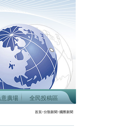
民意廣場
全民投稿區
首頁>分類新聞>國際新聞