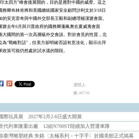
“印太四方”峰會後展開的，目的是應對中國的威脅。這之
國務卿布林肯將和美國總統國家安全顧問沙利文於3/18日
加的安克雷奇與中國外交部長王毅和副總理楊潔篪會面。
潔篪去年6月與川普政府的國務卿蓬佩奧在夏威夷會面
兩大國間的第一次高層級外交會談。對於會見的性質，北
位為“戰略對話”，但美方卻明確否認有意淡化，顯示出拜
華政策可能仍然處於試水溫的階段。
瀏覽人
數:40730
際玩具展 2027年2月2-6日盛大開展
代列車隆重出廠 12組N700ST陸續加入營運車隊
添臺灣雕塑經典 朱銘〈太極系列－十字手〉於國美館正式揭幕