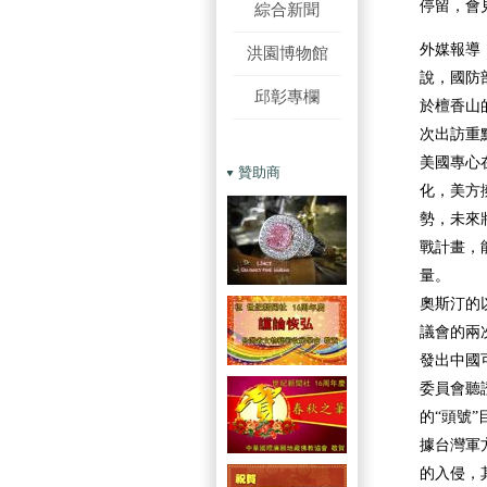
停留，會
綜合新聞
外媒報導
洪園博物館
說，國防
邱彰專欄
於檀香山
次出訪重
美國專心
贊助商
化，美方
勢，未來
戰計畫，
量。
奧斯汀的
議會的兩
發出中國
委員會聽
的“頭號”
據台灣軍
的入侵，