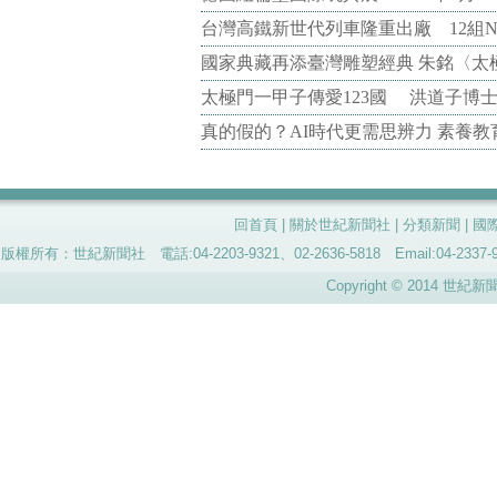
台灣高鐵新世代列車隆重出廠 12組N
國家典藏再添臺灣雕塑經典 朱銘〈太
太極門一甲子傳愛123國 洪道子博
真的假的？AI時代更需思辨力 素養
回首頁
|
關於世紀新聞社
|
分類新聞
|
國
版權所有：世紀新聞社 電話:04-2203-9321、02-2636-5818 Email:04-
Copyright © 2014 世紀新聞社