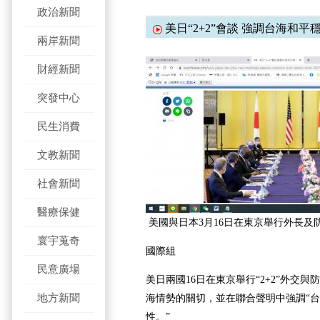
政治新聞
美日“2+2”會談 強調台海和平
兩岸新聞
財經新聞
突發中心
民生消費
文教新聞
社會新聞
醫療保健
美國與日本3月16日在東京舉行外長及防
寰宇蒐奇
國際組
民意廣場
美日兩國16日在東京舉行“2+2”外交
地方新聞
海情勢的關切，並在聯合聲明中強調“
性。”