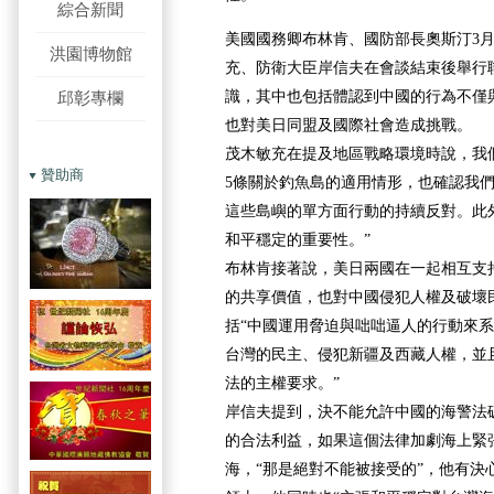
綜合新聞
美國國務卿布林肯、國防部長奧斯汀3月
洪園博物館
充、防衛大臣岸信夫在會談結束後舉行
識，其中也包括體認到中國的行為不僅
邱彰專欄
也對美日同盟及國際社會造成挑戰。
茂木敏充在提及地區戰略環境時說，我
贊助商
5條關於釣魚島的適用情形，也確認我
這些島嶼的單方面行動的持續反對。此
和平穩定的重要性。”
布林肯接著說，美日兩國在一起相互支
的共享價值，也對中國侵犯人權及破壞
括“中國運用脅迫與咄咄逼人的行動來
台灣的民主、侵犯新疆及西藏人權，並
法的主權要求。”
岸信夫提到，決不能允許中國的海警法
的合法利益，如果這個法律加劇海上緊
海，“那是絕對不能被接受的”，他有決