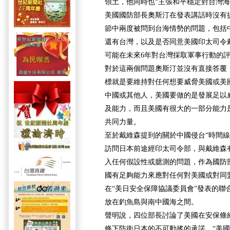
領土，他同時也“主張和平穩定對台灣海
美國國防部長奧斯汀在發表講話時沒有
節中兩度被問到台海情勢的問題，包括
還有台灣，以及是否同意美國印太司令
可能在未來6年對台灣採取軍事行動的
對於這兩個問題奧斯汀並沒有直接答覆
標就是要維持對任何想要威脅美國或美
中國或其他人，美國要做的是發展足以
及能力，而且美國有很大的一部分能力
共同力量。
至於戴維森提到的關於中國侵台“時間線
訪問日本前途經印太司令部，與戴維森
入任何假設性或臆測的問題，作為國防
國有足夠能力來應對任何對美國或對同
在“美日安全保障協議委員會”發表的聯
放在釣魚島與南中國海之間。
聲明說，四位部長討論了美國在安保條
條下防衛日本的不可動搖的承諾。“美