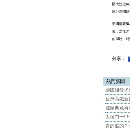
國大陸近年
就台灣問題
美國情報機
位，之後才
的同時，將
分享：
熱門新聞
德國紐倫堡國
台灣高鐵新世
國家典藏再
太極門一甲
真的假的？