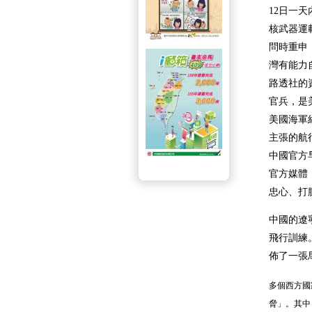
12日一
核武器運
問時重申
灣有能力
路透社的
官兵，是
美國海軍
主張的航
中國官方
官方媒體
忠心、打
中國的遼
飛行訓練
佈了一張
多個西方國
脅」。
其中