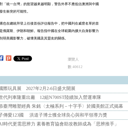
對「統一台灣」的慾望越來越明顯，警告外界不應低估澳洲與中國
發生衝突的可能性。
構也在總統拜登上任後首份評估報告中，把中國列在威脅名單的首
是俄羅斯、伊朗和朝鮮。報告指中國在全球範圍內擴大自身影響力
削弱美國影響力，破壞美國及其盟友的關係。
瀏覽人
數:40612
際玩具展 2027年2月2-6日盛大開展
代列車隆重出廠 12組N700ST陸續加入營運車隊
添臺灣雕塑經典 朱銘〈太極系列－十字手〉於國美館正式揭幕
子傳愛123國 洪道子博士獲全球良心與和平領導力獎
AI時代更需思辨力 素養教育協會助攻教師成為「思辨推手」