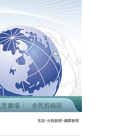
民意廣場
全民投稿區
首頁>分類新聞>國際新聞