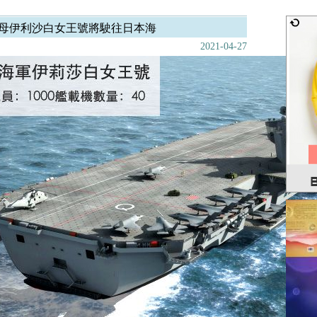
母伊利沙白女王號將駛往日本海
2021-04-27