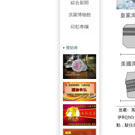
綜合新聞
洪園博物館
邱彰專欄
贊助商
伊利沙白
動，駛往