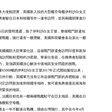
本大使館證實，英國新入役的大型艦空母艦伊利沙白女王
將會駛往日本和韓國等作一連串訪問，並與兩國部隊進行
。
/26日的聲明透露，除了伊利沙白女王號，整個戰鬥群還包
艘戰艦，隨行還有一艘潛艇。美國和荷蘭會各自派出一艘
。
英國國防大臣華萊仕說，這個戰鬥群還會訪問印度和新加
個訪問航程需時約28星期。華萊仕形容，任務將會彰顯英
力，並強調英國決心解決今後地區安全問題的挑戰。
65000噸的伊利沙白女王號2017年正式開始服役以來，
駐外行動，英國軍方沒有公布這個戰鬥群的具體航線，但
到它訪問新加坡和韓國等地時，無可避免將會接近南海和
勢緊張的地區。
，法國目前也有一艘兩棲戰艦駐守在亞太地區，美國在日
兩艘航空母艦。
過去一年不斷派出戰機，環繞台灣飛行，其中在今年4月