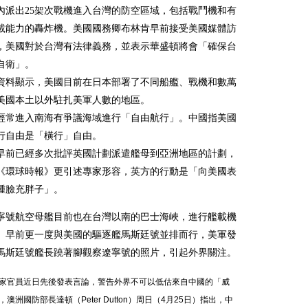
天內派出25架次戰機進入台灣的防空區域，包括戰鬥機和有
載能力的轟炸機。美國國務卿布林肯早前接受美國媒體訪
，美國對於台灣有法律義務，並表示華盛頓將會「確保台
自衛」。
資料顯示，美國目前在日本部署了不同船艦、戰機和數萬
美國本土以外駐扎美軍人數的地區。
經常進入南海有爭議海域進行「自由航行」。中國指美國
行自由是「橫行」自由。
早前已經多次批評英國計劃派遣艦母到亞洲地區的計劃，
《環球時報》更引述專家形容，英方的行動是「向美國表
腫臉充胖子」。
寧號航空母艦目前也在台灣以南的巴士海峽，進行艦載機
。早前更一度與美國的驅逐艦馬斯廷號並排而行，美軍發
馬斯廷號艦長蹺著腳觀察遼寧號的照片，引起外界關注。
家官員近日先後發表言論，警告外界不可以低估來自中國的「威
，澳洲國防部長達頓（Peter Dutton）周日（4月25日）指出，中