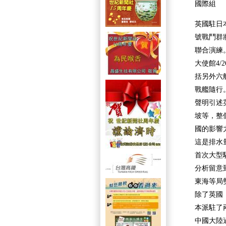
國際組
英國駐日
號戰鬥群
聯合演練
大使館4
括另外六
戰艦隨行
聲明引述
坡等，整
國的影響
這是排水量
首次大型
分析留意
東海等局
除了英國
本派駐了
中國大陸