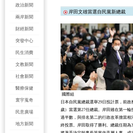
政治新聞
岸田文雄當選自民黨新總裁
兩岸新聞
財經新聞
突發中心
民生消費
文教新聞
社會新聞
醫療保健
國際組
寰宇蒐奇
日本自民黨總裁選舉29日投計票，前政
歲）當選第27任總裁。岸田雖在第一輪
民意廣場
過半數，與排名第二的行政改革擔當相河
地方新聞
終投票。岸田取得了勝利。總裁任期為3年
將著手決定幹事長等黨內高層人事，成