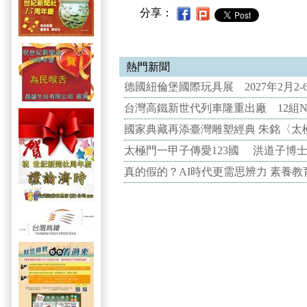
分享：
熱門新聞
德國紐倫堡國際玩具展 2027年2月2
台灣高鐵新世代列車隆重出廠 12組N
國家典藏再添臺灣雕塑經典 朱銘〈太
太極門一甲子傳愛123國 洪道子博
真的假的？AI時代更需思辨力 素養