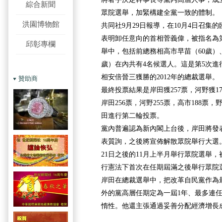
綜合新聞
眾院選舉，加緊構建全黨一致的體制。
洪園博物館
共同社9月29日報導，
在10月4日召集
表明卸任意向的首相菅義偉，被指名為第
邱彰專欄
舉中，包括前總務相高市早苗（60歲）
歲）在內共有4名候選人。這是第5次進
相安倍晉三獲勝的2012年的總裁選舉。
贊助商
最終投票結果是岸田獲257票，河野獲1
岸田256票，河野255票，高市188票，
田進行第二輪投票。
黨內普遍認為新內閣上台後，岸田將發
表質詢，之後將宣佈解散眾院舉行大選。
21日之後的11月上半月舉行眾院選舉
行憲法下首次在任期屆滿之後舉行眾院
岸田在總裁選舉中，把改革自民黨作為
外的黨高層任期定為一屆1年、最多連
惰性。他還主張通過妥善分配經濟增長