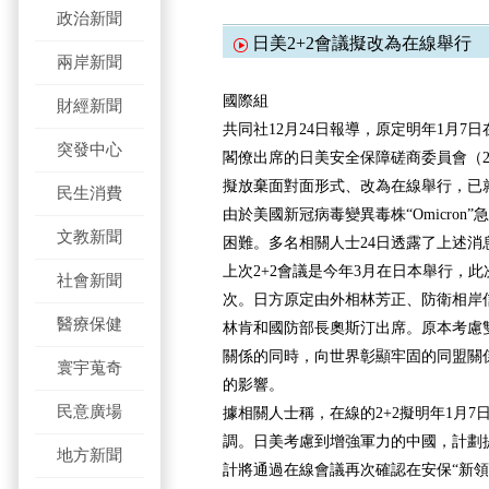
政治新聞
日美2+2會議擬改為在線舉行
兩岸新聞
國際組
財經新聞
共同社12月24日報導，原定明年1月7
突發中心
閣僚出席的日美安全保障磋商委員會（2
擬放棄面對面形式、改為在線舉行，已
民生消費
由於美國新冠病毒變異毒株“Omicron
文教新聞
困難。多名相關人士24日透露了上述消
上次2+2會議是今年3月在日本舉行，
社會新聞
次。日方原定由外相林芳正、防衛相岸
醫療保健
林肯和國防部長奧斯汀出席。原本考慮
關係的同時，向世界彰顯牢固的同盟關
寰宇蒐奇
的影響。
民意廣場
據相關人士稱，在線的2+2擬明年1月7
調。日美考慮到增強軍力的中國，計劃
地方新聞
計將通過在線會議再次確認在安保“新領