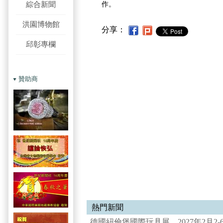
綜合新聞
作。
洪園博物館
分享：
邱彰專欄
贊助商
熱門新聞
德國紐倫堡國際玩具展 2027年2月2