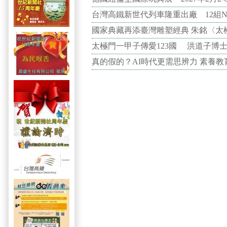
台灣高鐵新世代列車隆重出廠 12組N
國家典藏再添臺灣雕塑經典 朱銘〈太
太極門一甲子傳愛123國 洪道子博
真的假的？AI時代更需思辨力 素養