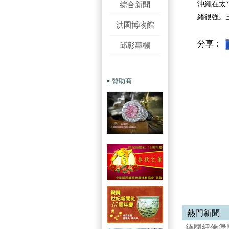
綜合新聞
沖繩在太
緒很強。
洪園博物館
分享：
邱彰專欄
贊助商
熱門新聞
德國紐倫堡國