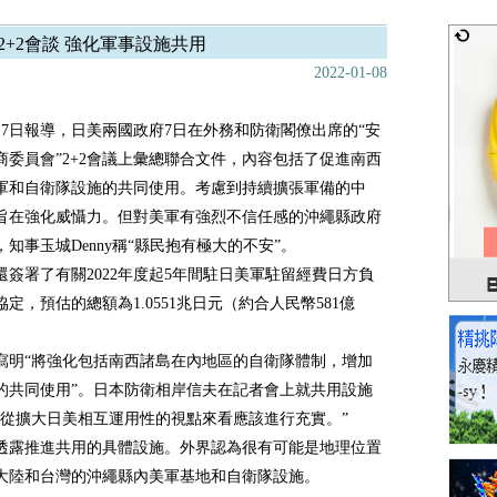
2+2會談 強化軍事設施共用
2022-01-08
月7日報導，日美兩國政府7日在外務和防衛閣僚出席的“安
商委員會”2+2會議上彙總聯合文件，內容包括了促進南西
軍和自衛隊設施的共同使用。考慮到持續擴張軍備的中
旨在強化威懾力。但對美軍有強烈不信任感的沖繩縣政府
知事玉城Denny稱“縣民抱有極大的不安”。
還簽署了有關2022年度起5年間駐日美軍駐留經費日方負
定，預估的總額為1.0551兆日元（約合人民幣581億
寫明“將強化包括南西諸島在內地區的自衛隊體制，增加
的共同使用”。日本防衛相岸信夫在記者會上就共用設施
“從擴大日美相互運用性的視點來看應該進行充實。”
透露推進共用的具體設施。外界認為很有可能是地理位置
大陸和台灣的沖繩縣內美軍基地和自衛隊設施。