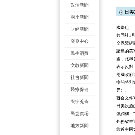
政治新聞
日美
兩岸新聞
國際組
財經新聞
共同社1
突發中心
全保障磋
諸島的美
民生消費
國，此舉
文教新聞
表示反對，
兩國政府
社會新聞
擔的特別協
醫療保健
元）。
聯合文件
寰宇蒐奇
日美設施
民意廣場
強調稱：
外務省未
地方新聞
靠近中國