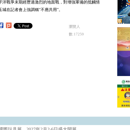
平洋戰爭末期經歷過激烈的地面戰，對增強軍備的抵觸情
玉城在記者會上強調稱“不應共用”。
瀏覽人
數:17259
際玩具展 2027年2月2-6日盛大開展