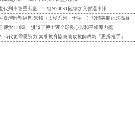
代列車隆重出廠 12組N700ST陸續加入營運車隊
添臺灣雕塑經典 朱銘〈太極系列－十字手〉於國美館正式揭幕
子傳愛123國 洪道子博士獲全球良心與和平領導力獎
AI時代更需思辨力 素養教育協會助攻教師成為「思辨推手」