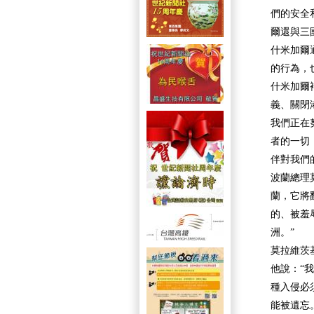
們的安全
爾還與三
什米加爾
的行為，
什米加爾
義、關閉
我們正在
者的一切
伴對我們
波蘭總理
蘭，它將
的、被羞
洲。”
莫拉維茨
他說：“
種入侵必
能被遺忘