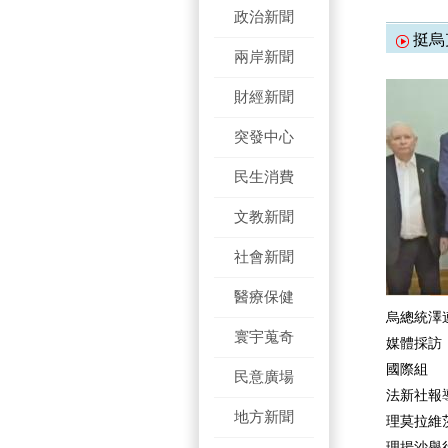
政治新聞
挺烏
兩岸新聞
財經新聞
突發中心
民生消費
文教新聞
社會新聞
醫療保健
烏總統澤
寰宇蒐奇
媒體採訪
國際組
民意廣場
法新社報
地方新聞
理莫拉維
理揚沙舉