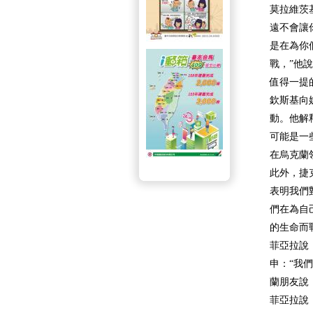
莫拉維茨
遠不會讓
是在為你
戰，”他
值得一提
欽斯基向
動。他解
可能是一
在烏克蘭
此外，捷
表明我們
們在為自
的生命而
菲亞拉說
申：“我
蘭朋友說
菲亞拉說