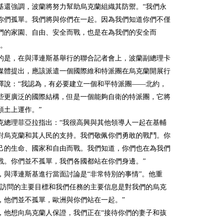
基還強調，波蘭將努力幫助烏克蘭組織其防禦。“我們永
你們孤單。我們將與你們在一起。因為我們知道你們不僅
們的家園、自由、安全而戰，也是在為我們的安全而
說。
的是，在與澤連斯基舉行的聯合記者會上，波蘭副總理卡
媒體提出，應該派遣一個國際維和特派團在烏克蘭開展行
釋說：“我認為，有必要建立一個和平特派團——北約，
些更廣泛的國際結構，但是一個能夠自衛的特派團，它將
領土上運作。”
克總理菲亞拉指出：“我很高興與其他領導人一起在基輔
對烏克蘭和其人民的支持。我們敬佩你們勇敢的戰鬥。你
己的生命、國家和自由而戰。我們知道，你們也在為我們
戰。你們並不孤單，我們各國都站在你們身邊。”
，與澤連斯基進行當面討論是“非常特別的事情”。他重
們訪問的主要目標和我們任務的主要信息是對我們的烏克
，他們並不孤單，歐洲與你們站在一起。”
，他想向烏克蘭人保證，我們正在“接待你們的妻子和孩