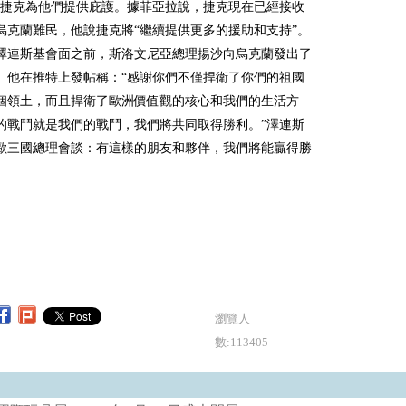
在捷克為他們提供庇護。據菲亞拉說，捷克現在已經接收
名烏克蘭難民，他說捷克將“繼續提供更多的援助和支持”。
澤連斯基會面之前，斯洛文尼亞總理揚沙向烏克蘭發出了
。他在推特上發帖稱：“感謝你們不僅捍衛了你們的祖國
個領土，而且捍衛了歐洲價值觀的核心和我們的生活方
的戰鬥就是我們的戰鬥，我們將共同取得勝利。”澤連斯
歐三國總理會談：有這樣的朋友和夥伴，我們將能贏得勝
瀏覽人
數:113405