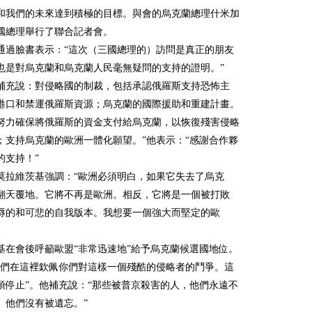
和我們的未來達到積極的目標。與會的烏克蘭總理什米加
國總理舉行了聯合記者會。
通過臉書表示：“這次（三國總理的）訪問是真正的朋友
也是對烏克蘭和烏克蘭人民毫無疑問的支持的證明。”
補充說：對侵略國的制裁，包括承認俄羅斯支持恐怖主
港口和禁運俄羅斯資源；烏克蘭的國際援助和重建計畫。
努力確保將俄羅斯的資金支付給烏克蘭，以恢復殘害侵略
；支持烏克蘭的歐洲一體化願望。”他表示：“感謝合作夥
的支持！”
莫拉維茨基強調：“歐洲必須明白，如果它失去了烏克
翻天覆地。它將不再是歐洲。相反，它將是一個被打敗
辱的和可悲的自我版本。我想要一個強大而堅定的歐
基在會後呼籲歐盟“非常迅速地”給予烏克蘭候選國地位。
我們在這裡欽佩你們對這樣一個殘酷的侵略者的鬥爭。這
須停止”。他補充說：“那些被普京殺害的人，他們永遠不
。他們沒有被遺忘。”