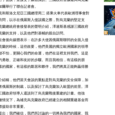
加爾舉行了聯合記者會。
克和斯洛文尼亞三國總理周二 搭乘火車代表歐洲理事會對
訪問，以示在俄羅斯入侵該國之際，對烏克蘭的堅定支
克蘭總統府會後發表的聲明介紹，澤連斯基感謝三國政府
克蘭的支持，以及他們對基輔的親自訪問。
在會後向媒體表示：在許多大使因俄羅斯聯邦的全面入侵
克蘭的時候，這些政要，他們美麗的獨立歐洲國家的領導
都不怕，更關心我們的命運，他們在這裡支持我們。這是
的勇敢、正確和友好的步驟。而且我相信，有這樣的朋
樣的國家，有這樣的鄰居和夥伴，我們將真正能夠贏得勝
介紹稱，他們當天會談的重點是對烏克蘭的安全保障，加
者俄羅斯的制裁，以及探討了烏克蘭加入歐盟的前景。澤
三國政府領導人還談到了烏克蘭戰後重建的計畫。他強
種情況下，為補充烏克蘭政府已經建立的相關重建基金而
際援助非常重要。
提出：我們確信，我們所討論的一切將為我們的國家、我