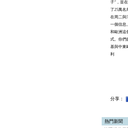
子”，並
了25萬
在周二與
一個信息
和歐洲這
式。你們
基與中東
利
分享：
熱門新聞