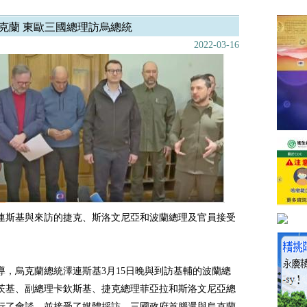
克蘭 東歐三國總理訪烏總統
2022-03-16
連斯基與來訪的捷克、斯洛文尼亞和波蘭總理及官員接受
導，烏克蘭總統澤連斯基3月15日晚與到訪基輔的波蘭總
茨基、副總理卡欽斯基、捷克總理菲亞拉和斯洛文尼亞總
行了會談，並接受了媒體採訪。三國政府首腦還與烏克蘭