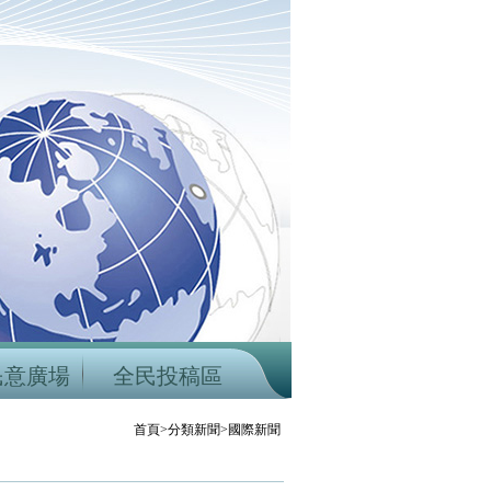
民意廣場
全民投稿區
首頁>分類新聞>國際新聞