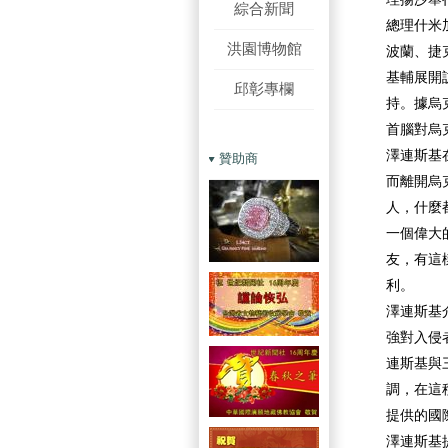
綜合新聞
總理什米
洪園博物館
波蘭、捷
基輔展開
邱彰專欄
持。據烏
首腦對烏
澤連斯基
贊助商
而離開烏
人，什麼
一個偉大
友，有這
利。
澤連斯基
強對入侵
連斯基與
調，在這
提供的國
澤連斯基