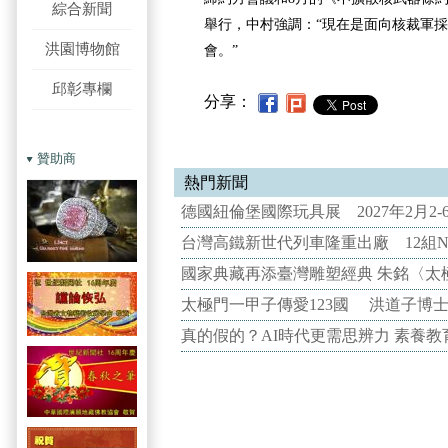
綜合新聞
舉行，中村強調：“現在是面向核裁軍
洪園博物館
會。”
邱彰專欄
分享：
贊助商
熱門新聞
德國紐倫堡國際玩具展 2027年2月2
台灣高鐵新世代列車隆重出廠 12組N
國家典藏再添臺灣雕塑經典 朱銘〈太
太極門一甲子傳愛123國 洪道子博
真的假的？AI時代更需思辨力 素養