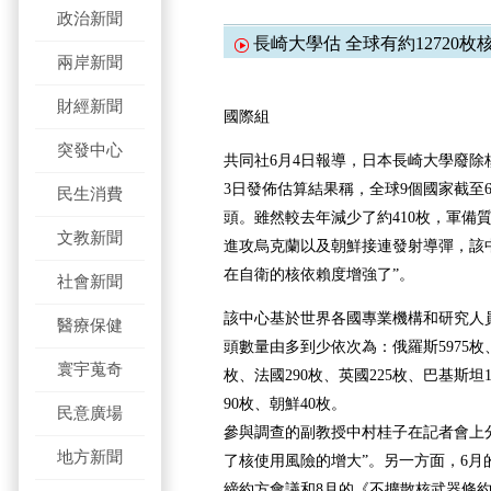
政治新聞
長崎大學估 全球有約12720枚
兩岸新聞
財經新聞
國際組
突發中心
共同社6月4日報導，日本長崎大學廢除
3日發佈估算結果稱，全球9個國家截至6
民生消費
頭。雖然較去年減少了約410枚，軍備
文教新聞
進攻烏克蘭以及朝鮮接連發射導彈，該
在自衛的核依賴度增強了”。
社會新聞
該中心基於世界各國專業機構和研究人
醫療保健
頭數量由多到少依次為：俄羅斯5975枚、
寰宇蒐奇
枚、法國290枚、英國225枚、巴基斯坦1
90枚、朝鮮40枚。
民意廣場
參與調查的副教授中村桂子在記者會上
地方新聞
了核使用風險的增大”。另一方面，6月
締約方會議和8月的《不擴散核武器條約