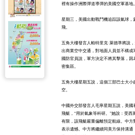
裡有操作洲際彈道導彈的美國空軍基地
星期三，美國出動戰鬥機追踪該氣球，
飛。
五角大樓發言人帕特里克·萊德準將說，
出商業空中交通，對地面人員並不構成
國防官員說，軍方決定不將其擊落，因
密集區。
五角大樓星期五說，這個三部巴士大小
空。
中國外交部發言人毛寧星期五說，美國看
飛艇，“用於氣象等科研。”她說：受西
有限，該飛艇嚴重偏離預定航線。中方
表示遺憾。中方將繼續同美方保持溝通