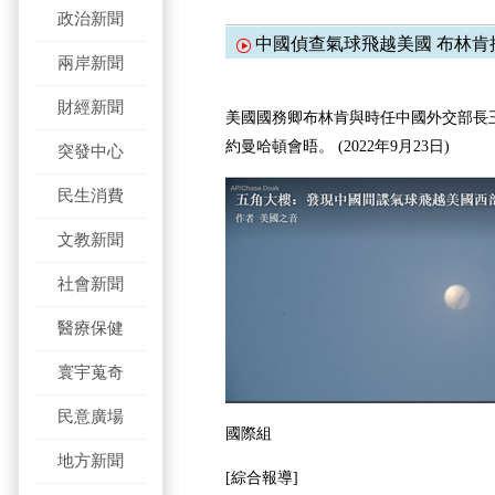
政治新聞
中國偵查氣球飛越美國 布林肯
兩岸新聞
財經新聞
美國國務卿布林肯與時任中國外交部長
約曼哈頓會晤。 (2022年9月23日)
突發中心
民生消費
文教新聞
社會新聞
醫療保健
寰宇蒐奇
民意廣場
國際組
地方新聞
[綜合報導]