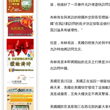
放，他做好了一旦條件允許便盡快訪問
布林肯在與來訪的韓國外交部長官樸振
國“在我計劃訪問的前夕決定採取這個
質討論具有破壞性。”
但是，布林肯說，美國仍然致力於與中
允許時他將訪問北京。
布林肯原本即將開始的北京之行將是20
次訪問中國。
美國官員2日說，美國正在追踪一個疑
兩天來，美國在美國領空發現了這個氣
員造成傷害，五角大樓決定不將其擊落
美國國防官員星期三在西北部的蒙大拿