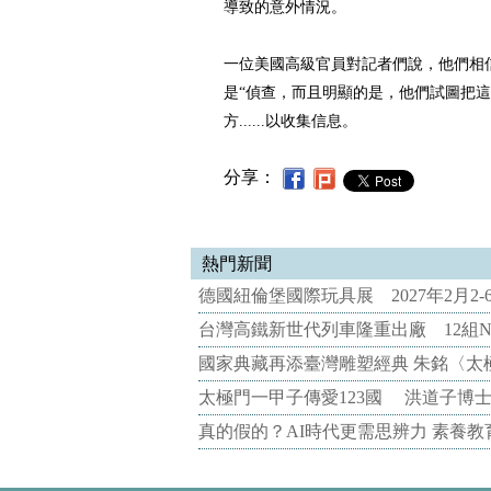
導致的意外情況。
一位美國高級官員對記者們說，他們相
是“偵查，而且明顯的是，他們試圖把
方......以收集信息。
分享：
熱門新聞
德國紐倫堡國際玩具展 2027年2月2
台灣高鐵新世代列車隆重出廠 12組N
國家典藏再添臺灣雕塑經典 朱銘〈太
太極門一甲子傳愛123國 洪道子博
真的假的？AI時代更需思辨力 素養