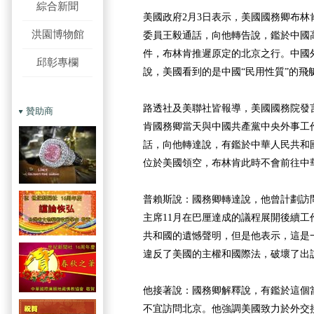
綜合新聞
美國政府2月3日表示，美國國務卿布林
洪園博物館
委員王毅通話，向他轉告說，鑑於中國
件，布林肯推遲原定的北京之行。中國
邱彰專欄
說，美國看到的是中國“民用性質”的飛
路透社及美聯社皆報導，美國國務院發
贊助商
肯國務卿當天與中國共產黨中央外事工
話，向他轉達說，有鑑於中華人民共和
位於美國領空，布林肯此時不會前往中
普賴斯說：國務卿轉達說，他曾計劃訪
主席11月在巴厘達成的議程展開後續工
共和國的遺憾聲明，但是他表示，這是
違反了美國的主權和國際法，破壞了出
他接著說：國務卿解釋說，有鑑於這個
不宜訪問北京。他強調美國致力於外交