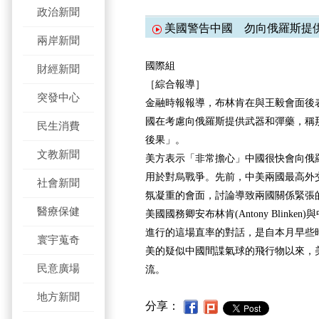
政治新聞
美國警告中國 勿向俄羅斯提
兩岸新聞
國際組
財經新聞
［綜合報導］
突發中心
金融時報報導，布林肯在與王毅會面後
國在考慮向俄羅斯提供武器和彈藥，稱
民生消費
後果」。
文教新聞
美方表示「非常擔心」中國很快會向俄
用於對烏戰爭。先前，中美兩國最高外
社會新聞
氛凝重的會面，討論導致兩國關係緊張
醫療保健
美國國務卿安布林肯(Antony Blink
進行的這場直率的對話，是自本月早些
寰宇蒐奇
美的疑似中國間諜氣球的飛行物以來，
民意廣場
流。
地方新聞
分享：