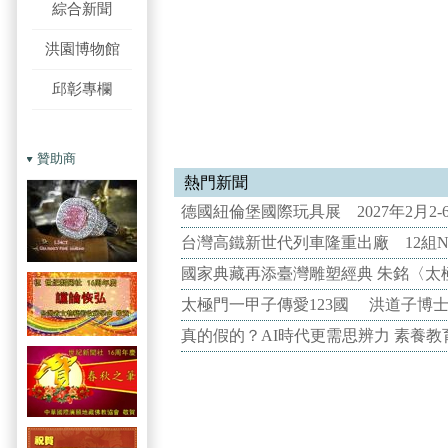
綜合新聞
洪園博物館
邱彰專欄
贊助商
熱門新聞
德國紐倫堡國際玩具展 2027年2月2
台灣高鐵新世代列車隆重出廠 12組N
國家典藏再添臺灣雕塑經典 朱銘〈太
太極門一甲子傳愛123國 洪道子博
真的假的？AI時代更需思辨力 素養