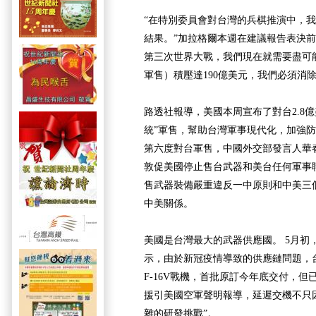
“在特別委員會對台灣的兵棋推演中，
結果。”加拉格爾本週在建議報告表決前
第三次世界大戰，我們現在就需要盡可
軍售）積壓達190億美元，我們必須消除
路透社報導，美國本周宣布了對台2.8
統”軍售，幫助台灣軍事現代化，加強
第六度對台軍售，中國外交部發言人華
敦促美國停止售台武器和美台任何軍事
售武器裝備嚴重違反一中原則和中美三
中美關係。
美國是台灣最大的武器供應國。 5月初
示，由於新冠疫情導致的供應鏈問題，台
F-16V戰機，首批原訂今年底交付，
援引美國空軍聲明報導，延遲交機不只
雜的研發挑戰”。