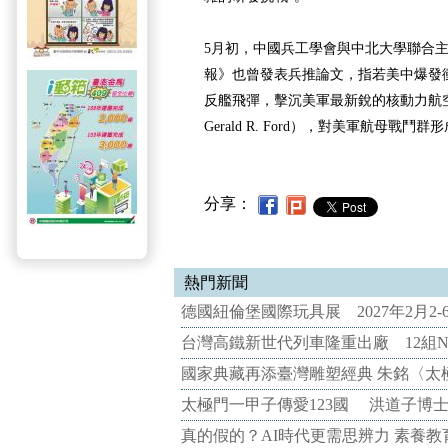
5月初，中國兵工學會與中北大學聯合
報》也曾發表兵推論文，指若美中爆發
反艦飛彈，擊沉美軍最新銳的核動力航空
Gerald R. Ford），對美軍航母戰鬥
分享：
熱門新聞
德國紐倫堡國際玩具展 2027年2月2
台灣高鐵新世代列車隆重出廠 12組N
國家典藏再添臺灣雕塑經典 朱銘〈太
太極門一甲子傳愛123國 洪道子博
真的假的？AI時代更需思辨力 素養