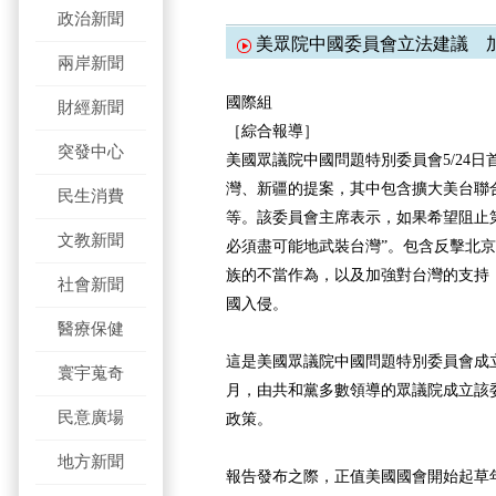
政治新聞
美眾院中國委員會立法建議 
兩岸新聞
國際組
財經新聞
［綜合報導］
突發中心
美國眾議院中國問題特別委員會5/24日
灣、新疆的提案，其中包含擴大美台聯
民生消費
等。該委員會主席表示，如果希望阻止
文教新聞
必須盡可能地武裝台灣”。包含反擊北
族的不當作為，以及加強對台灣的支持
社會新聞
國入侵。
醫療保健
這是美國眾議院中國問題特別委員會成
寰宇蒐奇
月，由共和黨多數領導的眾議院成立該
民意廣場
政策。
地方新聞
報告發布之際，正值美國國會開始起草