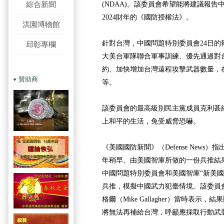
綜合新聞
(NDAA)。該委員會希望能將建議報
2024財年的《國防授權法》。
洪園博物館
針對台灣，中國問題特別委員會24日的
邱彰專欄
大美台軍隊聯合軍事訓練、優先通過對
約、加快增加台灣遠程攻擊武器數量，
贊助商
等。
該委員會的最高級別民主黨成員克利甚
上和平的生活，免受威脅恐嚇。
《美國國防新聞》（Defense News
年稍早、由美國智庫所做的一份兵推結
中國問題特別委員會和美國智庫“新美國
兵推，模擬中國武力犯臺情境。該委員
格爾（Mike Gallagher）當時表示
將無法再補給台灣，呼籲應採取行動武