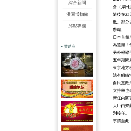
綜合新聞
會（岸田
洪園博物館
隨後在2
散。部分
邱彰專欄
辭職。
日本首相
為遺憾！
贊助商
另外報導
五年期間
東京地方
法有組織
自民黨政
支持率也來
新任內閣
大臣由齊
別接任。
事情至此