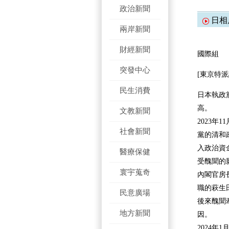
政治新聞
日相
兩岸新聞
財經新聞
國際組
突發中心
[東京特派
民生消費
日本執政
高。
文教新聞
2023
社會新聞
黨的清和
入政治資
醫療保健
受醜聞的
寰宇蒐奇
內閣官房
職的萩生
民意廣場
後來醜聞
地方新聞
因。
2024