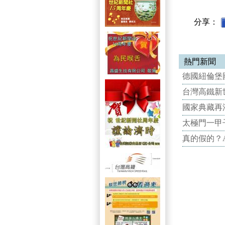
分享：
熱門新聞
德國紐倫堡國
台灣高鐵新世
國家典藏再
太極門一甲
真的假的？