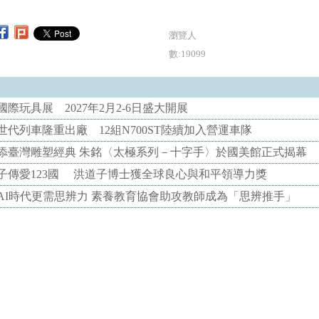
瀏覽人
數:19099
際玩具展 2027年2月2-6日盛大開展
代列車隆重出廠 12組N700ST陸續加入營運車隊
添臺灣雕塑經典 朱銘〈太極系列－十字手〉於國美館正式揭幕
子傳愛123國 洪道子博士獲全球良心與和平領導力獎
AI時代更需思辨力 素養教育協會助攻教師成為「思辨推手」