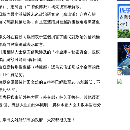
派）、志帥會（二階俊博派）均先後宣布解散。
3日黨內最小派閥近未來政治研究會（森山派）亦宣布解
自民黨議員被起訴，而且這些議員被起訴後被迫退黨甚至
岸文雄在官邸向媒體表示這個損害了國民對政治的信賴極
作為自民黨總裁表示歉意。
引用相關人士稱安倍派涉及的「小金庫～秘密資金」規模
累計總額可能達5億日圓。
檢察廳特別搜查部（特搜部）認為安倍派形成小金庫的做
性且性質惡劣。
治獻金風暴後岸田文雄的支持率已經跌至26 %創新低，不
到68 ％。
官房長官由前外務大臣（外交部）林芳正接任。其他經濟
藤 健、總務大臣由松本剛明、農林水產大臣由坂本哲志分
，岸田文雄所領導的政府，大家都很失望！