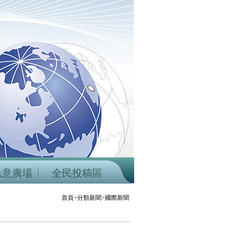
民意廣場
全民投稿區
首頁>分類新聞>國際新聞