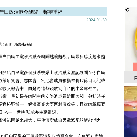
岸田政治獻金醜聞 聲望重挫
2024-01-30
記者周明德/特稿]
黨自由民主黨政治獻金醜聞越演越烈，民眾反感度越來越
年11月開始自民黨多個派系被爆出政治獻金漏記醜聞至今自民
政策研究會、志帥會、宏池會成員被指未將17億日元記載
金收支報告中，而是將這些錢放到自己的小金庫裡面。
影響，最初是在內閣中的安倍派成員離開內閣，包括時任
長官松野博一、經濟產業大臣西村康稔等，且黨內掌握要
田 光一、世耕 弘成亦主動辭退。
牽涉範圍越來越大，事件演變成自民黨派系的解散潮之
年1月19日自民黨的三個派系清和政策研究會（安倍派）宏池