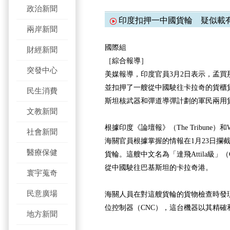
政治新聞
印度扣押一中國貨輪 疑似載
兩岸新聞
國際組
財經新聞
［綜合報導］
突發中心
美媒報導，印度官員3月2日表示，孟買
並扣押了一艘從中國駛往卡拉奇的貨櫃
民生消費
斯坦核武器和彈道導彈計劃的軍民兩用
文教新聞
根據印度《論壇報》（The Tribune
社會新聞
海關官員根據掌握的情報在1月23日攔
醫療保健
貨輪。這艘中文名為「達飛Attila級」（CM
從中國駛往巴基斯坦的卡拉奇港。
寰宇蒐奇
民意廣場
海關人員在對這艘貨輪的貨物檢查時發
位控制器（CNC），這台機器以其精確
地方新聞