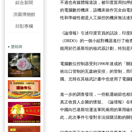
綜合新聞
不過也有媒體報道說，被印度當局扣押
的電腦數控機床，該機床操作完全由電
洪園博物館
性和準確性都是人工操控的機床無法達
邱彰專欄
《論壇報》引述印度官員的話說，印度
（DRDO）的一個小組對機器進行了檢
贊助商
能用於巴基斯坦的核武器計劃，特別是
電腦數位控制器受到1996年達成的「
術出口管制的瓦森納安排」的管制，而
國。北韓在其核武計畫中也使用了電腦
進一步的調查發現，一些航運細節也相
真正收貨人企圖的懷疑。《論壇報》在
中國向巴基斯坦運送軍民兩用的軍用級
此，此次事件引發對非法採購活動的關