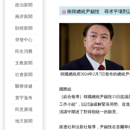
政治新聞
南韓總統尹錫悅 尋求平壤對話
兩岸新聞
財經新聞
突發中心
民生消費
文教新聞
韓國總統府2024年2月7日發布的總統
社會新聞
醫療保健
國際組
［綜合報導］韓國總統尹錫悅15日提議
寰宇蒐奇
工作小組”，以討論緩解緊張局勢、促
民意廣場
演講中闡述了對韓朝統一的願景。
地方新聞
路透社和法新社報導，尹錫悅在首爾舉行