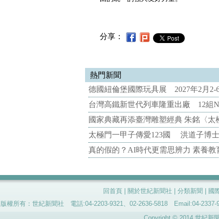
分享：
熱門新聞
德國紐倫堡國際玩具展 2027年2月2
台灣高鐵新世代列車隆重出廠 12組N
國家典藏再添臺灣雕塑經典 朱銘〈太
太極門一甲子傳愛123國 洪道子博
真的假的？AI時代更需思辨力 素養
回首頁
|
關於世紀新聞社
|
分類新聞
|
國
版權所有：世紀新聞社 電話:04-2203-9321、02-2636-5818 Email:04-
Copyright © 2014 世紀新聞社