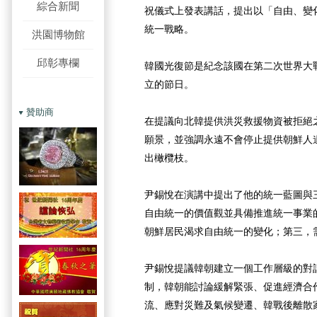
綜合新聞
祝儀式上發表講話，提出以「自由、變
統一戰略。
洪園博物館
邱彰專欄
韓國光復節是紀念該國在第二次世界大
立的節日。
贊助商
在提議向北韓提供洪災救援物資被拒絕
願景，並強調永遠不會停止提供朝鮮人
出橄欖枝。
尹錫悅在演講中提出了他的統一藍圖與
自由統一的價值觀並具備推進統一事業
朝鮮居民渴求自由統一的變化；第三，
尹錫悅提議韓朝建立一個工作層級的對
制，韓朝能討論緩解緊張、促進經濟合
流、應對災難及氣候變遷、韓戰後離散