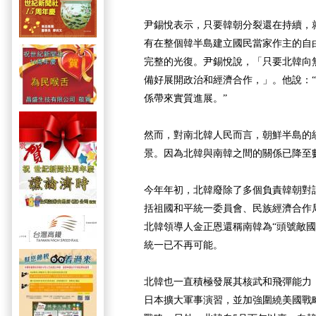
尹錫悅表示，只要韓朝分裂還在持續，
有在整個韓半島建立國民當家作主的自
完整的光復。尹錫悅說，「只要北韓向
備好展開政治和經濟合作，」。他說：
係帶來實質進展。”
然而，對南北韓人民而言，朝鮮半島的
景。因為北韓與南韓之間的關係已降至
今年年初，北韓廢除了多個負責韓朝對
括祖國和平統一委員會、民族經濟合作
北韓領導人金正恩還稱南韓為“頭號敵國
統一已不再可能。
北韓也一直積極發展其核武和飛彈能力
日本擴大軍事演習，並加強圍繞美國戰