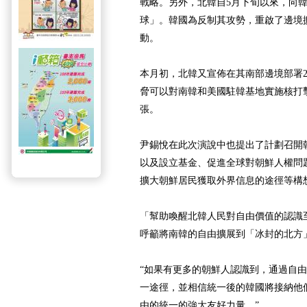
戰略。另外，北韓自5月下旬以來，向
球」。韓國為反制其攻勢，重啟了邊境
動。
本月初，北韓又宣佈在其南部邊境部署2
脅可以對南韓和美國駐韓基地實施核打
張。
尹錫悅在此次演說中也提出了計劃召開
以及設立基金、促進全球對朝鮮人權問
擴大朝鮮居民獲取外界信息的途徑等構
「幫助喚醒北韓人民對自由價值的認識
呼籲將南韓的自由擴展到「冰封的北方
“如果有更多的朝鮮人認識到，通過自
一途徑，並相信統一後的韓國將接納他
由的統一的強大友好力量。”