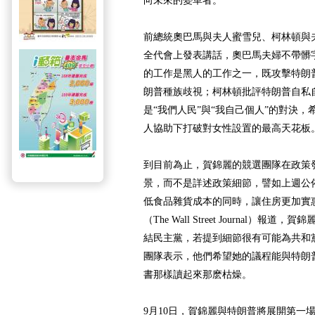
向未來的變革者。
前總統奧巴馬與夫人蜜雪兒、柯林頓與
全代會上發表講話，奧巴馬夫婦不帶髒
的工作是黑人的工作之一，既攻擊特朗
朗普種族歧視；柯林頓批評特朗普自私自
是“我們人民”與“我自己個人”的對決
人協助下打破對女性設置的最高天花板
到目前為止，賀錦麗的競選團隊在政策
景，而不是詳述政策細節，譬如上週公
低食品雜貨成本的同時，讓住房更加實
（The Wall Street Journal）
結民主黨，若提到細節很有可能為共和
團隊表示，他們希望她的議程能與特朗
書那樣讀起來那麽枯燥。
9月10日，賀錦麗與特朗普將展開第一