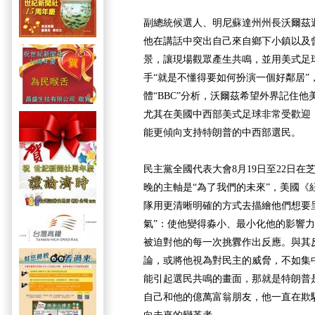
副總統候選人、明尼蘇達州州長沃爾茲
他在講話中突出自己來自鄉下小鎮以及
景，讓現場觀眾產生共鳴，並用美式足
手“就是不懂得要如何扮演一個好鄰居”
體“BBC”分析，沃爾茲希望外界記住
尤其在美國中西部美式足球非常受歡迎
能更傾向支持特朗普的中西部選民。
民主黨全國代表大會8月19日至22日
晚的主軸是“為了我們的未來”，美國《
隊用更清晰明確的方式去描繪他們想要
氣”：使他變得淼小、最小化他的影響
被迫對他的每一次挑釁作出反應。與其
論，或將他視為對民主的威脅，不如集
能引起選民共鳴的畫面，那就是特朗普
自己和他的億萬富翁朋友，他一直在欺