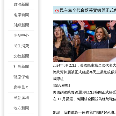
政治新聞
民主黨全代會落幕賀錦麗正式
兩岸新聞
財經新聞
突發中心
民生消費
文教新聞
2024年8月22日，美國民主黨全國代
社會新聞
總統賀錦麗被正式確認為民主黨總統候
醫療保健
國際組
[綜合報導]
寰宇蒐奇
美國副總統賀錦麗8月22日晚間正式接
民意廣場
在 11 月當選，將團結全國並為總統職
地方新聞
她說，我將成為一位將我們團結起來實