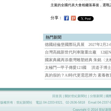
主黨的全國代表大會相繼落幕後，選戰
分享：
熱門新聞
德國紐倫堡國際玩具展 2027年2月2
台灣高鐵新世代列車隆重出廠 12組N
國家典藏再添臺灣雕塑經典 朱銘〈太
太極門一甲子傳愛123國 洪道子博
真的假的？AI時代更需思辨力 素養
回首頁
|
關於世紀新聞社
|
分類新聞
|
國
版權所有：世紀新聞社 電話:04-2203-9321、02-2636-5818 Email:04-
Copyright © 2014 世紀新聞社