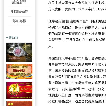
綜合新聞
在民主黨全國代表大會壓軸的演講中說
是現實的、實際的，並且有常識，始終
洪園博物館
邱彰專欄
她呼籲美國“團結就有力量”，與她的競
特朗普只為自己，是個不嚴肅的人。賀
們的國家有一個寶貴而短暫的機會來擺
贊助商
分裂鬥爭。 不是作為任何一個政黨或
人。
美國媒體《華盛頓郵報》指，賀錦麗幾
涯中最重要的演說，將聚焦在向全國人
露，因為多數民眾到現在還是沒那麽熟
麗在拜登7月宣布退選之後緊急上陣，
登上辯論台過，沒有機會完整向選民展示她
最近的一項民意調查顯示，超過三分之
她的主張是什麽，而賀錦麗也才剛剛開
將推行哪些政策，通過全代會壓軸講話