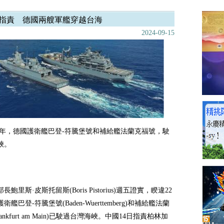
指責 德國兩艘軍艦穿越台海
2024-09-15
22年，德國護衛艦巴登-符騰堡號和補給艦法蘭克福號，
駛
峽。
鮑里斯·皮斯托留斯(Boris Pistorius)週五證實，睽違22
艦巴登-符騰堡號(Baden-Wuerttemberg)和補給艦法蘭
ankfurt am Main)已駛過台灣海峽。中國14日指責柏林加