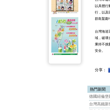
以具體行
行，以及
群島緊鄰
台灣海巡
域，破壞
秉持不挑
安全。
分享：
熱門新聞
德國紐倫堡國
台灣高鐵新世