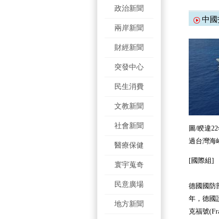
政治新聞
中國
兩岸新聞
財經新聞
突發中心
民生消費
文教新聞
社會新聞
圖/睽違
過台灣海
醫療保健
[國際組]
寰宇蒐奇
民意廣場
德國國防部長
年，德國護衛
地方新聞
克福號(Fr