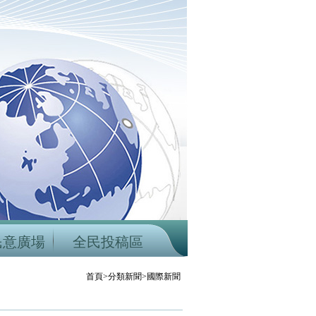
民意廣場
全民投稿區
首頁>分類新聞>國際新聞