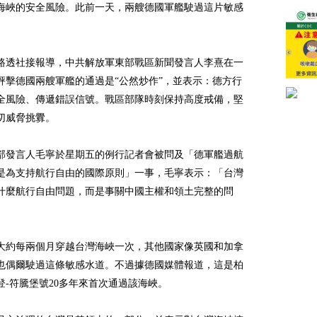
海峽的安全風險。此前一天，兩艘德國軍艦駛過這片敏感
路透社接報導，中共解放軍東部戰區新聞發言人李熹在一
抨擊德國兩艘軍艦的通過是“公然炒作”，並表示：德方行
全風險、傳遞錯誤信號。戰區部隊時刻保持高度戒備，堅
切威脅挑釁。
部發言人毛寧於星期五的例行記者會被問及「德軍艦過航
是為支持航行自由的國際原則」一事，毛寧表示：「台灣
什麼航行自由問題，而是事關中國主權和領土完整的問
大約每兩個月穿越台灣海峽一次，其他國家像英國和加拿
也偶爾駛過這條敏感水道。不過據德國媒體報道，這是柏
登-符騰堡號20多年來首次通過該海峽。