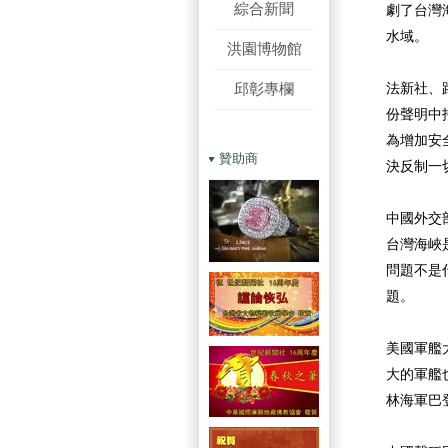
綜合新聞
劇了台灣
水域。
洪園博物館
邱彰專欄
法新社、
份聲明中
為增加安
贊助商
決反制一
中國外交
台灣海峽
問題不是
題。
美國軍艦
大的軍艦
林海軍巴