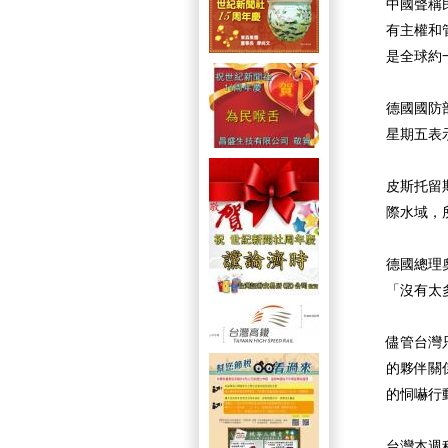
中國聲稱
有主權和
是全球約
德國國防
星期五表
皮斯托留
際水域，
德國總理奧
「沒有太
儘管台灣
的夥伴關
的恫嚇行
台灣本週