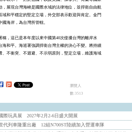
動，展現台灣海峽是國際水域的法律地位，並捍衛自由航
區域和平穩定的堅定立場，外交部表示歡迎與肯定。金門
中國海岸，為台灣所管轄。
署稱，這已是本年度以來中國第40次侵擾台灣的離岸水
台海和平。海巡署強調捍衛台灣主權的決心不變。將持續
釁、不衝突、不迴避、不示弱原則，堅定立場，維護海域
瀏覽人
數:3513
際玩具展 2027年2月2-6日盛大開展
代列車隆重出廠 12組N700ST陸續加入營運車隊