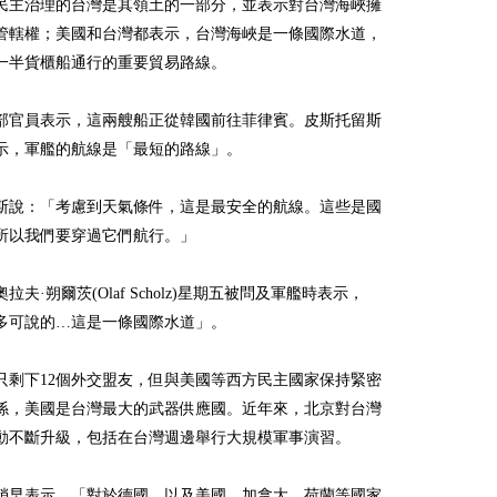
民主治理的台灣是其領土的一部分，並表示對台灣海峽擁
管轄權；美國和台灣都表示，台灣海峽是一條國際水道，
一半貨櫃船通行的重要貿易路線。
部官員表示，這兩艘船正從韓國前往菲律賓。皮斯托留斯
示，軍艦的航線是「最短的路線」。
斯說：「考慮到天氣條件，這是最安全的航線。這些是國
所以我們要穿過它們航行。」
拉夫·朔爾茨(Olaf Scholz)星期五被問及軍艦時表示，
多可說的…這是一條國際水道」。
只剩下12個外交盟友，但與美國等西方民主國家保持緊密
係，美國是台灣最大的武器供應國。近年來，北京對台灣
動不斷升級，包括在台灣週邊舉行大規模軍事演習。
稍早表示，「對於德國，以及美國、加拿大、荷蘭等國家