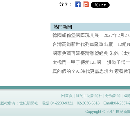
分享：
熱門新聞
德國紐倫堡國際玩具展 2027年2月2
台灣高鐵新世代列車隆重出廠 12組N
國家典藏再添臺灣雕塑經典 朱銘〈太
太極門一甲子傳愛123國 洪道子博
真的假的？AI時代更需思辨力 素養
回首頁
|
關於世紀新聞社
|
分類新聞
|
國
版權所有：世紀新聞社 電話:04-2203-9321、02-2636-5818 Email:04-
Copyright © 2014 世紀新聞社