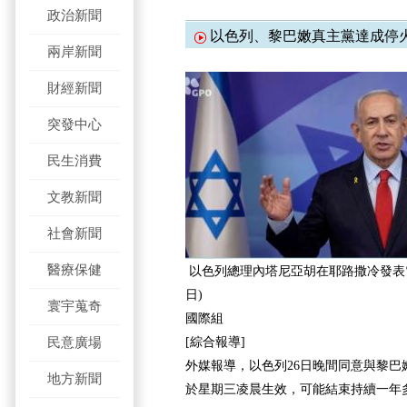
政治新聞
以色列、黎巴嫩真主黨達成停
兩岸新聞
財經新聞
突發中心
民生消費
文教新聞
社會新聞
醫療保健
以色列總理內塔尼亞胡在耶路撒冷發表電視聲
日)
寰宇蒐奇
國際組
民意廣場
[綜合報導]
外媒報導，以色列26日晚間同意與黎巴
地方新聞
於星期三凌晨生效，可能結束持續一年