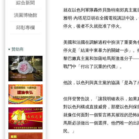
綜合新聞
就在以色列軍隊轟炸貝魯特南郊真主黨
洪園博物館
雅明·內塔尼亞胡在全國電視講話中說
停火，後者不久就批准了停火。
邱彰專欄
美國和法國在調解過程中扮演了重要角
贊助商
停火是「結束中東暴力的關鍵一步」。
黎巴嫩真主黨和加薩哈馬斯激進分子—
戰鬥中「付出了沉重的代價」。
他說，以色列與真主黨的協議「是為了
但拜登警告說，「讓我明確表示，如果
對以色列構成直接威脅，那麼以色列保
就像任何面對一個誓言將其摧毀的恐怖
馬斯必須做出一個選擇。他們唯一的出
民。」