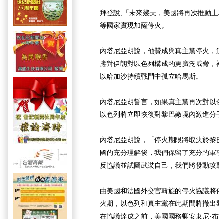
拜登說,「未來幾天，美國將再次推動
等國家實現加薩停火。
內塔尼亞胡說，他贊成與真主黨停火，
應對伊朗對以色列構成的更廣泛威脅，
以哈加沙持續戰鬥中孤立哈馬斯。
內塔尼亞胡誓言，如果真主黨再次對以
以色列將立即恢復對黎巴嫩境內激進分
內塔尼亞胡說，「停火期限將取決於黎
國的充分理解後，我們保留了充分的軍事
反協議並試圖武裝自己，我們將發動攻
由美國和法國外交官斡旋的停火協議將停
火期，以色列和真主黨在此期間將撤出
在協議達成之前，美國國務卿安東尼·布