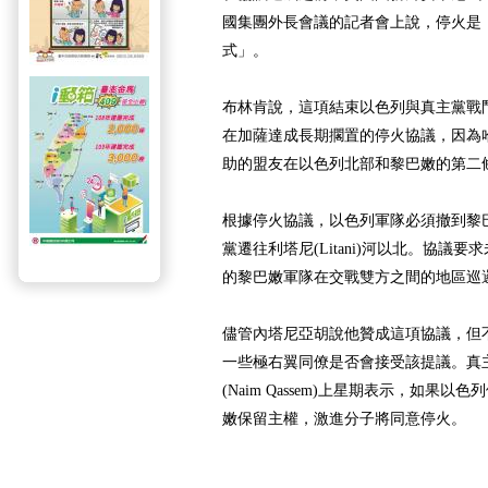
國集團外長會議的記者會上說，停火是
式」。
布林肯說，這項結束以色列與真主黨戰
在加薩達成長期擱置的停火協議，因為
助的盟友在以色列北部和黎巴嫩的第二
根據停火協議，以色列軍隊必須撤到黎
黨遷往利塔尼(Litani)河以北。協議
的黎巴嫩軍隊在交戰雙方之間的地區巡
儘管內塔尼亞胡說他贊成這項協議，但
一些極右翼同僚是否會接受該提議。真
(Naim Qassem)上星期表示，如果
嫩保留主權，激進分子將同意停火。