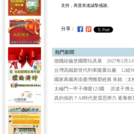
支持，再度表達誠摯感謝。
分享：
熱門新聞
德國紐倫堡國際玩具展 2027年2月2
台灣高鐵新世代列車隆重出廠 12組N
國家典藏再添臺灣雕塑經典 朱銘〈太
太極門一甲子傳愛123國 洪道子博
真的假的？AI時代更需思辨力 素養