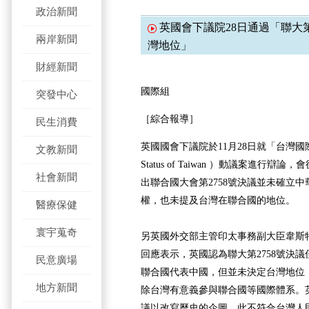
政治新聞
英國會下議院28日通過「聯大第
兩岸新聞
灣地位」
財經新聞
國際組
突發中心
［綜合報導］
民生消費
英國國會下議院於11月28日就「台灣國際地位」
文教新聞
Status of Taiwan ）動議案進行
社會新聞
出聯合國大會第2758號決議並未確立
權，也未提及台灣在聯合國的地位。
醫療保健
寰宇蒐奇
另英國外交部主管印太事務副大臣韋斯特(Cath
回應表示，英國認為聯大第2758號決
民意廣場
聯合國代表中國，但並未決定台灣地位
地方新聞
除台灣有意義參與聯合國等國際體系。
議以改寫歷史的企圖，此不符合台灣人