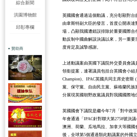
綜合新聞
洪園博物館
英國國會通過這個動議，充分彰顯對台
由韋斯特副大臣的發言，首度公開表達對
邱彰專欄
場，凸顯我國遭錯誤排除於重要國際合
動反制中國曲解該決議以來，另一重要
度肯定及誠摯感謝。
贊助商
上述動議案由英國下議院外交委員會議員麥道高(B
領銜提案，連署議員包括台英國會小組共同
Champion)、IPAC英國共同主席史密斯 (Ia
黨、保守黨、自由民主黨、蘇格蘭民族黨
分展現英國朝野政黨議員對我國國際地
英國國會下議院是繼今年7月「對中政策
年會通過「IPAC針對聯大第2758號
澳洲、荷蘭、瓜地馬拉、加拿大等國國
後，全球第5個通過類此動議案的外國