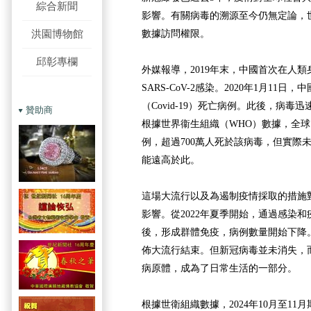
綜合新聞
影響。有關病毒的溯源至今仍無定論，
洪園博物館
數據訪問權限。
邱彰專欄
外媒報導，2019年末，中國首次在人
SARS-CoV-2感染。2020年1月11
（Covid-19）死亡病例。此後，病
贊助商
根據世界衞生組織（WHO）數據，全球已
例，超過700萬人死於該病毒，但實際
能遠高於此。
這場大流行以及為遏制疫情採取的措施
影響。從2022年夏季開始，通過感染
後，形成群體免疫，病例數量開始下降。
佈大流行結束。但新冠病毒並未消失，
病原體，成為了日常生活的一部分。
根據世衛組織數據，2024年10月至11