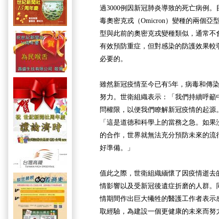
過3000例因新冠肺炎導致的死亡病例
毒奧密克戎（Omicron）變種的兩個亞型：
型與此前的奧密克戎變種類似，通常不
有效預防重症，但對感染的防護效果較
必要的。
雖然新冠疫情至今已有5年，病毒和傳
努力。世衛組織表示：「我們持續呼籲
問權限，以便我們瞭解新冠疫情的起源
「這是道德和科學上的當務之急。如果
的合作，世界就無法充分預防未來的流
好準備。」
值此之際，世衛組織緬懷了因疫情逝去
情影響以及受新冠後遺症折磨的人群。
情期間作出巨大犧牲的醫護工作者表示
取經驗，為建設一個更健康的未來而努