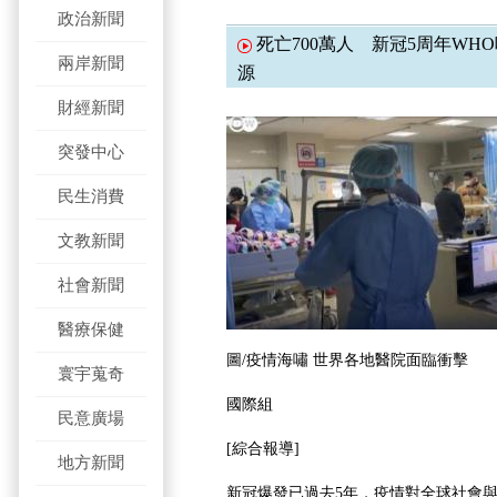
政治新聞
死亡700萬人 新冠5周年WH
兩岸新聞
源
財經新聞
突發中心
民生消費
文教新聞
社會新聞
醫療保健
圖/疫情海嘯 世界各地醫院面臨衝擊
寰宇蒐奇
國際組
民意廣場
[綜合報導]
地方新聞
新冠爆發已過去5年，疫情對全球社會