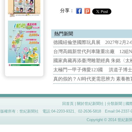
分享：
熱門新聞
德國紐倫堡國際玩具展 2027年2月2
台灣高鐵新世代列車隆重出廠 12組N
國家典藏再添臺灣雕塑經典 朱銘〈太
太極門一甲子傳愛123國 洪道子博
真的假的？AI時代更需思辨力 素養
回首頁
|
關於世紀新聞社
|
分類新聞
|
國
版權所有：世紀新聞社 電話:04-2203-9321、02-2636-5818 Email:04-
Copyright © 2014 世紀新聞社