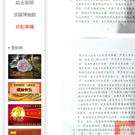
綜合新聞
洪園博物館
邱彰專欄
贊助商