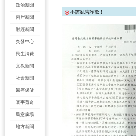
政治新聞
不該亂告詐欺！
兩岸新聞
財經新聞
突發中心
民生消費
文教新聞
社會新聞
醫療保健
寰宇蒐奇
民意廣場
地方新聞