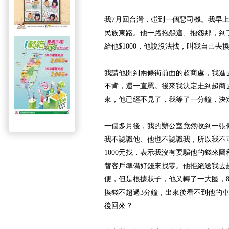
我7月回台灣，碰到一個惡司機。我早上9
民族東路。他一路抱怨這、抱怨那，到了
給他$1000，他說沒法找，叫我自己去
我請他開到兩條街前面的超商處，我進
不肯，還一直罵。後來我決定走到超商
來，他已經不見了，我等了一分鐘，決
一個多月後，我的辦公室竟然收到一張
我不認識他、他也不認識我，所以我不
1000元找，表示我沒有要騙他的錢來
替客戶準備好錢來找零。他拒絕送我去
便，但是根據狀子，他又轉了一大圈，
換錢不超過3分鐘，出來後看不到他的車
後回來？