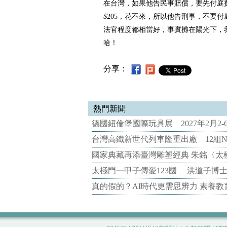
在台灣，如果他告民事賠償，要先付庭
$205，花不來，所以他告刑事，不要
法官程度都相當好，事實攤在陽光下，
哈！
分享：
熱門新聞
德國紐倫堡國際玩具展 2027年2月2
台灣高鐵新世代列車隆重出廠 12組N
國家典藏再添臺灣雕塑經典 朱銘〈太
太極門一甲子傳愛123國 洪道子博
真的假的？AI時代更需思辨力 素養