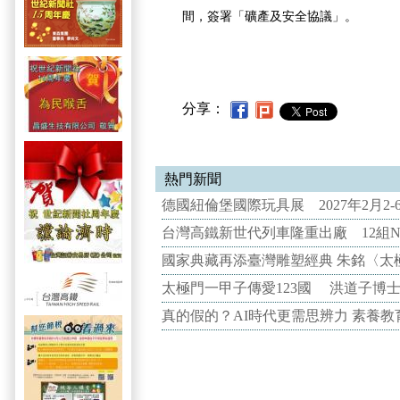
間，簽署「礦產及安全協議」。
分享：
熱門新聞
德國紐倫堡國際玩具展 2027年2月2
台灣高鐵新世代列車隆重出廠 12組N
國家典藏再添臺灣雕塑經典 朱銘〈太
太極門一甲子傳愛123國 洪道子博
真的假的？AI時代更需思辨力 素養