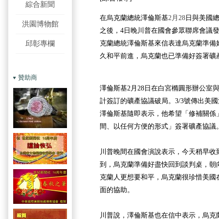
綜合新聞
在烏克蘭總統澤倫斯基
2月28
日與
美國
洪園博物館
之後，4日晚川普在國會參眾聯席會議
邱彰專欄
克蘭總統澤倫斯基來信表達烏克蘭準備
久和平前進，烏克蘭也已準備好簽署礦
贊助商
澤倫斯基2月28日在白宮橢圓形辦公室
計簽訂的礦產協議破局。3/3號傳出美
澤倫斯基隨即表示，他希望「修補關係
間、以任何方便的形式」簽署礦產協議
川普晚間在國會演說表示，今天稍早收
到，烏克蘭準備好盡快回到談判桌，朝
克蘭人更想要和平，烏克蘭很珍惜美國
面的協助。
川普說，澤倫斯基也在信中表示，烏克