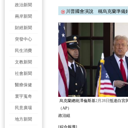
政治新聞
川普國會演說 稱烏克蘭準備
兩岸新聞
財經新聞
突發中心
民生消費
文教新聞
社會新聞
醫療保健
寰宇蒐奇
烏克蘭總統澤倫斯基
2月28日
抵達白宮
民意廣場
（AP）
政治組
地方新聞
[綜合報導]