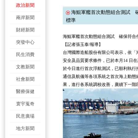
政治新聞
海鯤軍艦首次動態組合測試 
兩岸新聞
標準
財經新聞
海鯤軍艦首次動態組合測試 確保符合
突發中心
【記者張玉泰/報導】
台灣國際造船股份有限公司表示，依「
民生消費
安全及品質要求條件，已於本月14 日
文教新聞
於今日進行首次浮航測試，已順利執行
通信及航儀等各項系統之首次海上動態
社會新聞
果，進行各系統調校改善，賡續下一階
醫療保健
寰宇蒐奇
民意廣場
地方新聞