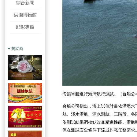
綜合新聞
洪園博物館
邱彰專欄
贊助商
海鯤軍艦進行港灣航行測試。（台船公
台船公司指出，海上試俥計畫依潛艦水
航、淺水潛航、深水潛航」三階段。各
依測試結果調校缺改並精進性能。潛航
保在測試安全條件下達成作戰任務需求