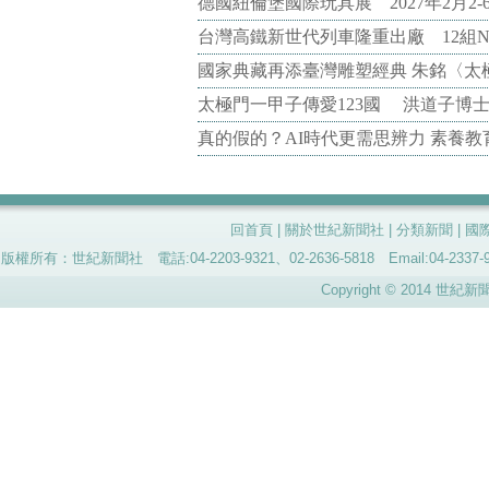
德國紐倫堡國際玩具展 2027年2月2
台灣高鐵新世代列車隆重出廠 12組N
國家典藏再添臺灣雕塑經典 朱銘〈太
太極門一甲子傳愛123國 洪道子博
真的假的？AI時代更需思辨力 素養
回首頁
|
關於世紀新聞社
|
分類新聞
|
國
版權所有：世紀新聞社 電話:04-2203-9321、02-2636-5818 Email:04-
Copyright © 2014 世紀新聞社