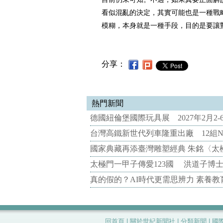
看似混亂的決定，其實可能也是一種戰
模糊，本身就是一種手段，目的是要讓
分享：
熱門新聞
德國紐倫堡國際玩具展 2027年2月2
台灣高鐵新世代列車隆重出廠 12組N
國家典藏再添臺灣雕塑經典 朱銘〈太
太極門一甲子傳愛123國 洪道子博
真的假的？AI時代更需思辨力 素養
回首頁
|
關於世紀新聞社
|
分類新聞
|
國