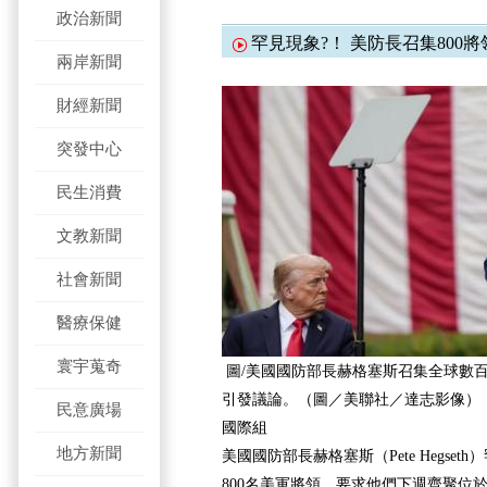
政治新聞
罕見現象?！ 美防長召集800
兩岸新聞
財經新聞
突發中心
民生消費
文教新聞
社會新聞
醫療保健
寰宇蒐奇
圖/美國國防部長赫格塞斯召集全球數
引發議論。（圖／美聯社／達志影像）
民意廣場
國際組
地方新聞
美國國防部長赫格塞斯（Pete Hegse
800名美軍將領，要求他們下週齊聚位