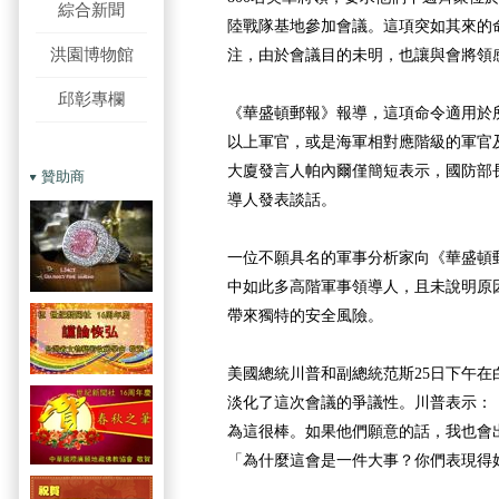
綜合新聞
陸戰隊基地參加會議。這項突如其來的
洪園博物館
注，由於會議目的未明，也讓與會將領
邱彰專欄
《華盛頓郵報》報導，這項命令適用於
以上軍官，或是海軍相對應階級的軍官
大廈發言人帕內爾僅簡短表示，國防部
贊助商
導人發表談話。
一位不願具名的軍事分析家向《華盛頓
中如此多高階軍事領導人，且未說明原
帶來獨特的安全風險。
美國總統川普和副總統范斯25日下午在
淡化了這次會議的爭議性。川普表示：
為這很棒。如果他們願意的話，我也會
「為什麼這會是一件大事？你們表現得