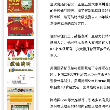
這次會議的召開，正值五角大廈為川普
的最後修訂階段。據了解新戰略計劃將
西半球，這可能將大幅改變自2018年
為優先戰區的政策方向。
值得關注的是，赫格塞斯一直致力於精
基層人力。他已指示五角大廈將將官人數
800名將級軍官，負責指揮數百至數千
軍人。
美國國防部長赫格塞斯緊急下令部署在
將，下周二9/30前往維吉尼亞州匡蒂
引發外界關注。美國德州Sam Houst
中點出2項背後意涵，認為最終目的是
路透與CNN等外媒報導，引述多名官
為何在這麼短的時間內召集這麼多將領