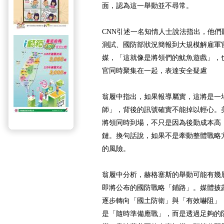
面，認為這一舉動並不尋常。
CNN引述一名知情人士說法指出，他
測試、國防部狀況簡報到大規模解雇軍
媒，「這就像是將領們的魷魚遊戲」，
官同時聚集在一起，表達安全疑慮
翁履中指出，如果報導屬實，這將是一
師」，背後的訊號確實不能掉以輕心。
將領同時到場，不只是因為後勤成本高
鏈。換句話說，如果不是牽動整體戰略
的風險。
翁履中分析，赫格塞斯的舉動可能有幾
即將公布的國防戰略「鋪路」。媒體披
逐步轉向「國土防衛」與「有效嚇阻」
是「隨時準備應戰」，而是透過足夠的