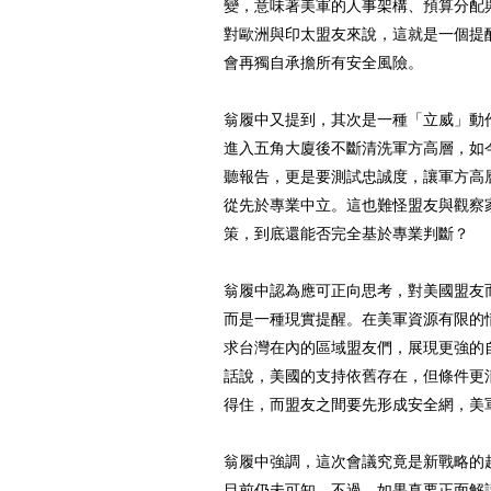
變，意味著美軍的人事架構、預算分配
對歐洲與印太盟友來說，這就是一個提
會再獨自承擔所有安全風險。
翁履中又提到，其次是一種「立威」動
進入五角大廈後不斷清洗軍方高層，如
聽報告，更是要測試忠誠度，讓軍方高
從先於專業中立。這也難怪盟友與觀察
策，到底還能否完全基於專業判斷？
翁履中認為應可正向思考，對美國盟友
而是一種現實提醒。在美軍資源有限的
求台灣在內的區域盟友們，展現更強的
話說，美國的支持依舊存在，但條件更
得住，而盟友之間要先形成安全網，美
翁履中強調，這次會議究竟是新戰略的
目前仍未可知。不過，如果真要正面解