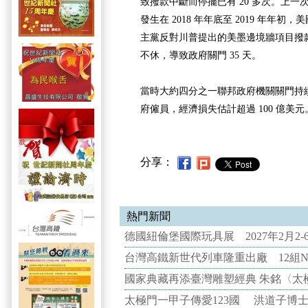
致撥款中斷而停擺已有 20 多次。上
發生在 2018 年年底至 2019 年年
主黨反對川普提出的美墨邊境牆項目撥
不休，導致政府關門 35 天。
當時大約四分之一聯邦政府機關關門持續
府僱員，經濟損失估計超過 100 億美元
分享：
熱門新聞
德國紐倫堡國際玩具展 2027年2月2
台灣高鐵新世代列車隆重出廠 12組N
國家典藏再添臺灣雕塑經典 朱銘〈太
太極門一甲子傳愛123國 洪道子博