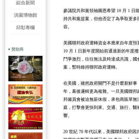
綜合新聞
參議院共和黨領袖圖恩希望 10 月 1 日
洪園博物館
持共和黨提案，但他否定了為爭取更多
容。
邱彰專欄
美國聯邦政府運轉資金本應來自年度預
贊助商
10 月 1 日新年度開始前通過新的年
鬥爭激烈，往往無法及時達成共識，國
案，暫時維持聯邦政府運轉。
在美國，雖然政府關門不是什麼新鮮事
年，幕後邏輯更為複雜。一旦美國聯邦政
邦僱員會被迫無薪休假，承包商賬單無
庭，打擊會更快到來。交通、旅行、醫
響。
20 世紀 70 年代以來，美國聯邦政