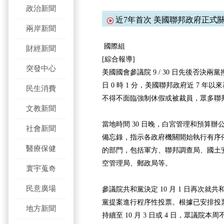
政治新聞
近7年首次 美國聯邦政府正式
兩岸新聞
國際組
財經新聞
[綜合報導]
突發中心
美國國會參議院 9 / 30 日先後否決兩黨撥
日 0 時 1 分，美國聯邦政府近 7 
民生消費
不得不面臨強制休假或被裁員，眾多聯
文教新聞
當地時間 30 日晚，白宮管理和預算辦
社會新聞
備忘錄，指示各政府機關開始執行有序
醫療保健
的部門，包括軍方、聯邦調查局、國土
空管理局、郵政局等。
寰宇蒐奇
民意廣場
參議院共和黨決定 10 月 1 日再次就
黨提案進行程序性投票。根據已安排投
地方新聞
持續至 10 月 3 日或 4 日，眾議院本