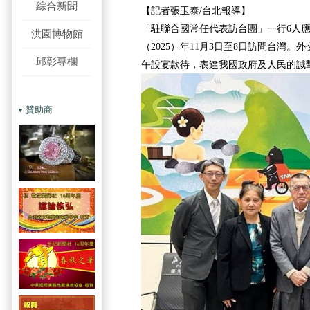
綜合新聞
【記者張玉泰/台北報導】
「駐聯合國常任代表訪台團」一行6人
洪園博物館
（2025）年11月3日至8日訪問台灣。
邱彰專欄
午設宴款待，表達我國政府及人民的誠
贊助商