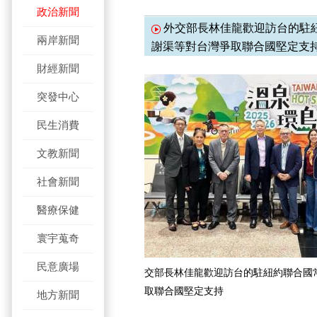
政治新聞
外交部長林佳龍歡迎訪台的駐紐
兩岸新聞
謝渠等對台灣爭取聯合國堅定支
財經新聞
突發中心
民生消費
文教新聞
社會新聞
醫療保健
寰宇蒐奇
民意廣場
交部長林佳龍歡迎訪台的駐紐約聯合國
取聯合國堅定支持
地方新聞