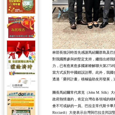
林部長致詞時首先感謝馬紹爾群島及巴
對我國際參與的堅定支持，繼指出經我
力，已有愈來愈多國家瞭解聯大第275
當方式反對中國錯誤詮釋。此外，我國
透過「榮邦計畫」積極協助友邦發展，
團長馬紹爾常代席克（John M. Sil
政府熱情邀約，肯定台灣在各領域的積
會不可或缺的一員。巴拉圭常代斯卡畢尼（Marcel
Ricciardi）大使表示台灣與巴拉圭