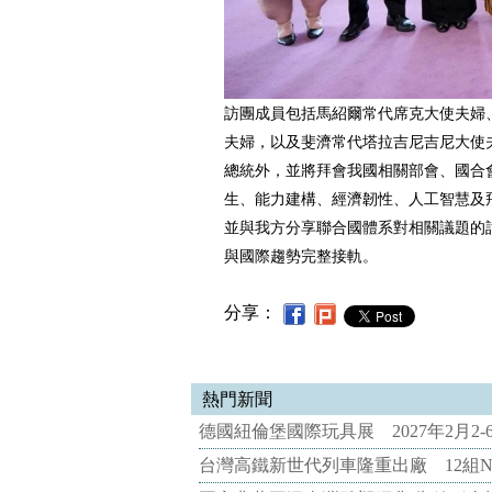
訪團成員包括馬紹爾常代席克大使夫婦
夫婦，以及斐濟常代塔拉吉尼吉尼大使
總統外，並將拜會我國相關部會、國合
生、能力建構、經濟韌性、人工智慧及
並與我方分享聯合國體系對相關議題的
與國際趨勢完整接軌。
分享：
熱門新聞
德國紐倫堡國際玩具展 2027年2月2
台灣高鐵新世代列車隆重出廠 12組N