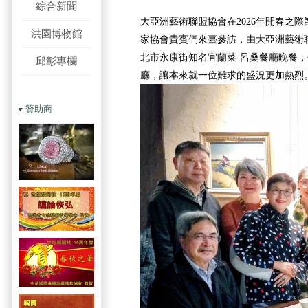
綜合新聞
大亞洲藝術聯盟協會在2026年開春之
洪園博物館
家協會貴賓們來臺參訪，由大亞洲藝術
北市永康街知名宜蘭菜-呂桑餐廳晚餐
邱彰專欄
廳，讓本來就一位難求的盛況更加熱烈
贊助商