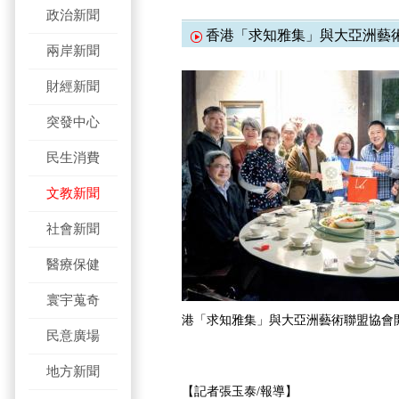
政治新聞
香港「求知雅集」與大亞洲藝
兩岸新聞
財經新聞
突發中心
民生消費
文教新聞
社會新聞
醫療保健
寰宇蒐奇
港「求知雅集」與大亞洲藝術聯盟協會
民意廣場
地方新聞
【記者張玉泰/報導】