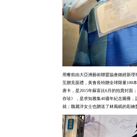
用餐前由大亞洲藝術聯盟協會鍾經新理
互贈見面禮，黃會長特贈全球限量100
唐卡，是2015年蘇富比6月的拍賣封
存珍》，是求知雅集40週年紀念圖冊，
就；魏麗洋女士也贈送了林風眠的彩繪