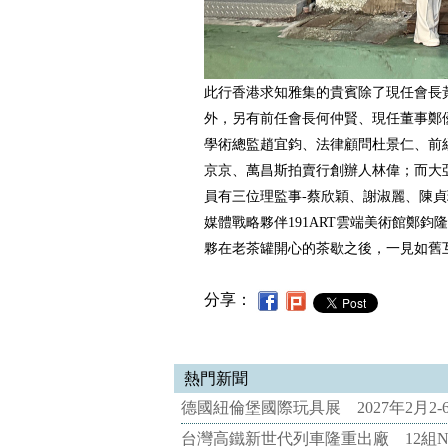
此行香港求知雅集的貴賓除了現任會長
外，另有前任會長何仲賢、現任董事鄭
學術總監趙宜鈞、法律顧問杜景仁、前
京京、萬昌斯拍賣行創辦人林偉；而大
員有三位理監事-蔡欣穎、謝淑麗、陳
媒體戰略夥伴191ART雲端美術館鄭鈞
夥在老茶罐開心的茶歇之後，一見如舊
分享：
熱門新聞
德國紐倫堡國際玩具展 2027年2月2
台灣高鐵新世代列車隆重出廠 12組N