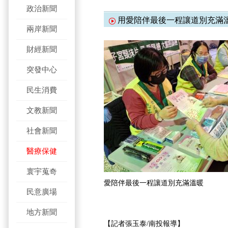
政治新聞
用愛陪伴最後一程讓道別充滿
兩岸新聞
財經新聞
突發中心
民生消費
文教新聞
社會新聞
醫療保健
寰宇蒐奇
愛陪伴最後一程讓道別充滿溫暖
民意廣場
地方新聞
【記者張玉泰/南投報導】