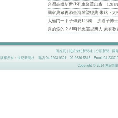
台灣高鐵新世代列車隆重出廠 12組N
國家典藏再添臺灣雕塑經典 朱銘〈太
太極門一甲子傳愛123國 洪道子博
真的假的？AI時代更需思辨力 素養
回首頁
|
關於世紀新聞社
|
分類新聞
|
國
版權所有：世紀新聞社 電話:04-2203-9321、02-2636-5818 Email:04-
Copyright © 2014 世紀新聞社