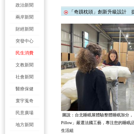
政治新聞
「奇蹟枕頭」創新升級設計 
兩岸新聞
財經新聞
突發中心
民生消費
文教新聞
社會新聞
醫療保健
寰宇蒐奇
民意廣場
圖說：台北睡眠展體驗整體睡眠加分，「奇蹟
Pillow」嚴選法國工藝，專注您的睡
地方新聞
生活組