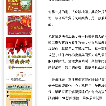
值得一提的是，「奇蹟枕頭」其設計採
造，結合高品質冷制棉結構，是一款兼
品。
尤其嚴選法國工藝，每一顆都是職人的
體工學與東西方養生哲學，並在法國嚴
模製作，其採用人工灌模工法，每一顆
成型，確保冷制棉密度與回彈力達到最
的細膩關懷。這種少量精製、高標準把
頭都是獨一無二的存在，也成為真正講
「奇蹟枕頭」專注每個家庭的睡眠品質
奇全腦學習優化中心」執行長，於現場與
係，幫助家長了解優質睡眠如何成為孩
諮詢與LINE預約服務，延伸居家關懷。