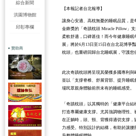
綜合新聞
【本報記者台北報導】
洪園博物館
讓身心安適、高枕無憂的睡眠品質，是
邱彰專欄
金鋒獎的「奇蹟枕頭 Miracle Pill
柔軟舒適，口碑甚佳！而今年健康睡眠
展」將於6月13日至15日在台北花博
贊助商
枕頭」也重磅回歸台北睡眠展，守護您
此次奇蹟枕頭將呈現其榮獲多國專利與
並以「支撐脊椎、舒展背部、提升睡眠
場民眾親身體驗前所未有的睡眠感受。
「奇蹟枕頭」以其獨特的「健康平台結
打造專屬健康支撐。尤其強調物理性、
在正躺時，頭、頸、背獲得適切支撐，
力感受。特別設計的結構，有助於讓腰
升整體睡眠體驗。