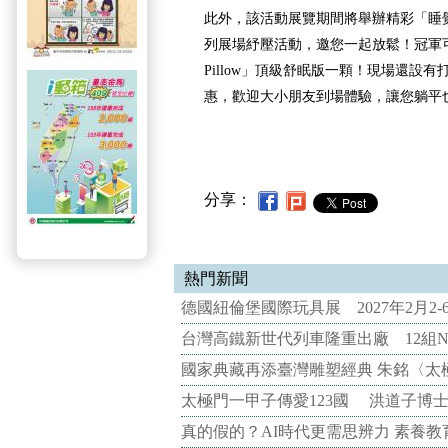
此外，該活動展覽期間將舉辦精彩「睡
列展場紓壓活動，邀您一起放鬆！冠軍可獲
Pillow」頂級舒眠版一顆！現場還設
惠，歡迎大小朋友到場體驗，讓您躺平
分享：
熱門新聞
德國紐倫堡國際玩具展 2027年2月2
台灣高鐵新世代列車隆重出廠 12組N
國家典藏再添臺灣雕塑經典 朱銘〈太
太極門一甲子傳愛123國 洪道子博
真的假的？AI時代更需思辨力 素養