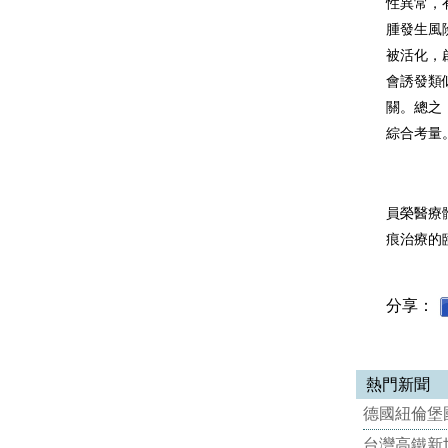
性異常，
腫發生風
被活化，
會誘發類
關。總之
綜合考量
員榮醫療
痕治療的
分享：
熱門新聞
德國紐倫堡國
台灣高鐵新世