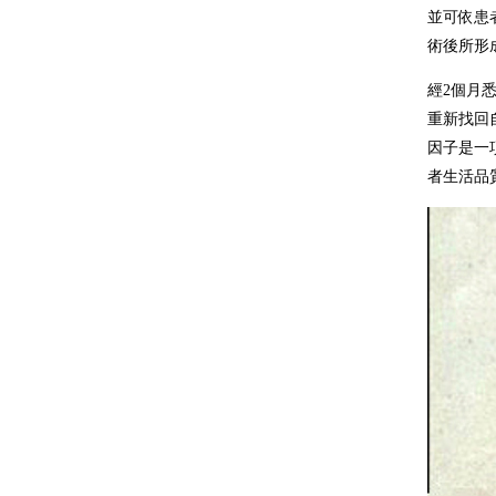
並可依患
術後所形
經2個月
重新找回
因子是一
者生活品