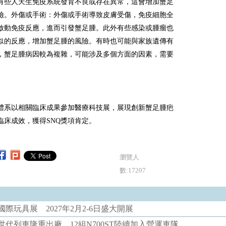
有些人天生免疫系統發育不良或存在異常，這會增加蟹足
險。外傷或手術：外傷或手術導致皮膚受傷，免疫細胞全
啟動免疫反應，進而引發蟹足腫。此外有些感染或腫瘤也
似的反應，增加蟹足腫的風險。有時也可能與家族遺傳有
，蟹足腫病因較為複雜，可能涉及多個方面的因素，需要
。
體系以相關臨床成果參加醫療科技展，展現創新蟹足腫疤
臨床成效，獲得SNQ獎項肯定。
瀏覽人
數:17207
際玩具展 2027年2月2-6日盛大開展
代列車隆重出廠 12組N700ST陸續加入營運車隊