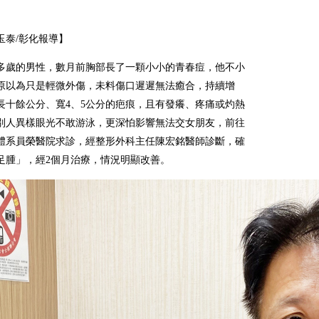
玉泰/彰化報導】
多歲的男性，數月前胸部長了一顆小小的青春痘，他不小
原以為只是輕微外傷，未料傷口遲遲無法癒合，持續增
長十餘公分、寬4、5公分的疤痕，且有發癢、疼痛或灼熱
別人異樣眼光不敢游泳，更深怕影響無法交女朋友，前往
體系員榮醫院求診，經整形外科主任陳宏銘醫師診斷，確
足腫」，經2個月治療，情況明顯改善。