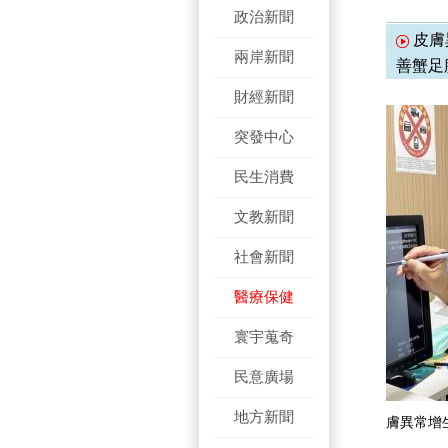
政治新聞
皮膚
兩岸新聞
善蟹足
財經新聞
突發中心
民生消費
文教新聞
社會新聞
醫療保健
寰宇蒐奇
民意廣場
地方新聞
膚異常增