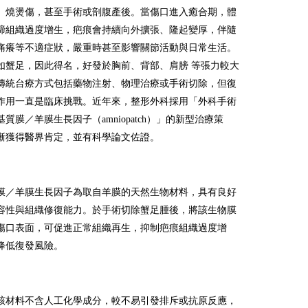
、燒燙傷，甚至手術或剖腹產後。當傷口進入癒合期，體
締組織過度增生，疤痕會持續向外擴張、隆起變厚，伴隨
痛癢等不適症狀，嚴重時甚至影響關節活動與日常生活。
如蟹足，因此得名，好發於胸前、背部、肩膀 等張力較大
傳統台療方式包括藥物注射、物理治療或手術切除，但復
作用一直是臨床挑戰。近年來，整形外科採用「外科手術
質膜／羊膜生長因子（amniopatch）」的新型治療策
漸獲得醫界肯定，並有科學論文佐證。
膜／羊膜生長因子為取自羊膜的天然生物材料，具有良好
容性與組織修復能力。於手術切除蟹足腫後，將該生物膜
傷口表面，可促進正常組織再生，抑制疤痕組織過度增
降低復發風險。
該材料不含人工化學成分，較不易引發排斥或抗原反應，