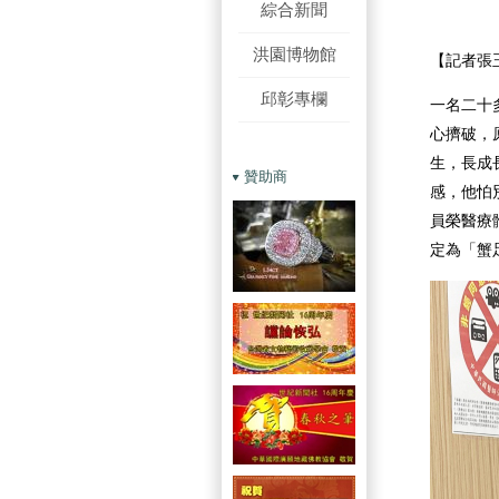
綜合新聞
洪園博物館
【記者張
邱彰專欄
一名二十
心擠破，
生，長成
贊助商
感，他怕
員榮醫療
定為「蟹