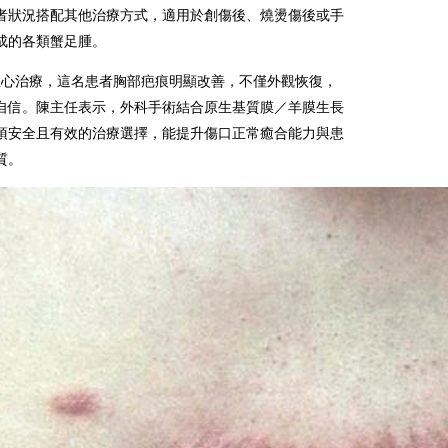
者狀況搭配其他治療方式，適用於創傷後、燒燙傷後或手
成的各類蟹足腫。
悉心治療，這名患者胸部疤痕明顯改善，不僅外觀恢復，
自信。陳主任表示，外科手術結合原生基質膜／羊膜生長
項安全且有效的治療選擇，能提升傷口正常癒合能力與患
質。