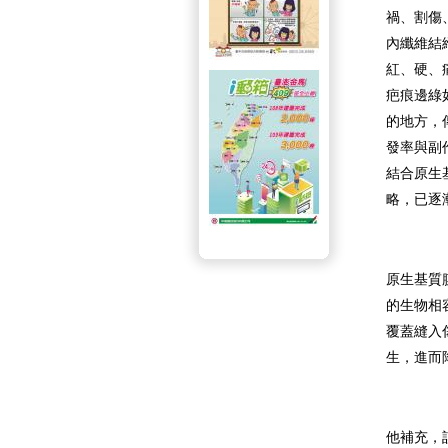
禍、割傷
內纖維結
紅、硬、
疤痕邊綠
的地方，
發率與副
結合原生基
略，已逐
原生基質
的生物相
覆蓋縫入
生，進而
他補充，