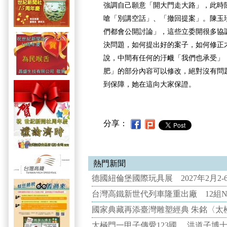
強調自己願意「開大門走大路」，此時
嗆「別講空話」、「撤回提案」。陳玉
們都會公開討論」，這些立委開很多協
決問題，如何提出好的案子，如何修正
說，中間有任何的汙衊「我們也承受」
肥」的部分內容可以修改，絕對沒有問
到保障，她在這向大家保證。
分享：
熱門新聞
德國紐倫堡國際玩具展 2027年2月2
台灣高鐵新世代列車隆重出廠 12組N
國家典藏再添臺灣雕塑經典 朱銘〈太
太極門一甲子傳愛123國 洪道子博