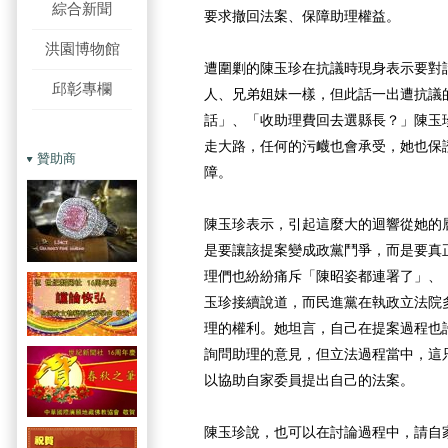
綜合新聞
要求撤回法案、保障助理權益。
洪園博物館
遭圍剿的陳玉珍在抗議時現身表示要對
邱彰專欄
人、兄弟姐妹一樣，但此話一出遭抗議
話」、「收助理費回去選縣長？」陳玉
走大路，任何的污衊也會承受，她也保
贊助商
障。
陳玉珍表示，引起這麼大的迴響從她的
是要讓該提案變成政黨鬥爭，而是要真
理們也紛紛痛斥「陳昭姿都連署了」、
玉珍接續說道，而民進黨在執政立法院
理的權利。她坦言，自己在提案過程也
詢問助理的意見，但立法過程當中，這
以協助自家委員提出自己的法案。
陳玉珍說，也可以在討論過程中，請自