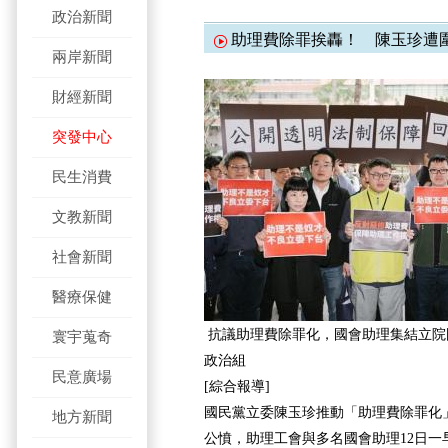
政治新聞
助理費除罪挨轟！ 陳玉珍遭
兩岸新聞
財經新聞
突發中心
民生消費
文教新聞
社會新聞
醫療保健
抗議助理費除罪化，國會助理集結立院
寰宇蒐奇
政治組
民意廣場
[綜合報導]
國民黨立委陳玉珍推動「助理費除罪化
地方新聞
公憤，助理工會與多名國會助理12日一