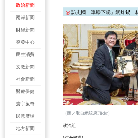
政治新聞
訪史國「單膝下跪」網炸鍋 
兩岸新聞
財經新聞
突發中心
民生消費
文教新聞
社會新聞
醫療保健
寰宇蒐奇
（圖／取自總統府Flickr）
民意廣場
政治組
地方新聞
[綜合報導]