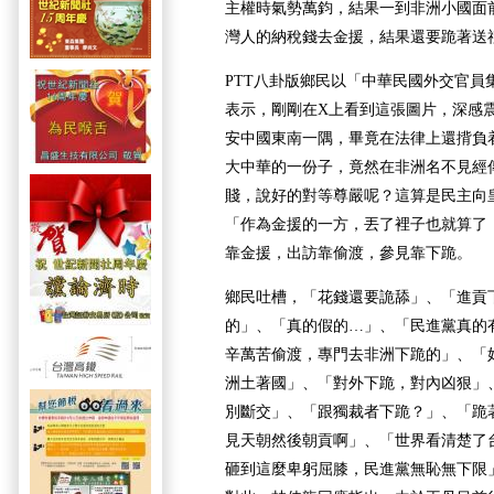
主權時氣勢萬鈞，結果一到非洲小國面
灣人的納稅錢去金援，結果還要跪著送
PTT八卦版鄉民以「中華民國外交官員
表示，剛剛在X上看到這張圖片，深感
安中國東南一隅，畢竟在法律上還揹負
大中華的一份子，竟然在非洲名不見經
賤，說好的對等尊嚴呢？這算是民主向
「作為金援的一方，丟了裡子也就算了
靠金援，出訪靠偷渡，參見靠下跪。
鄉民吐槽，「花錢還要詭舔」、「進貢
的」、「真的假的…」、「民進黨真的
辛萬苦偷渡，專門去非洲下跪的」、「
洲土著國」、「對外下跪，對內凶狠」
別斷交」、「跟獨裁者下跪？」、「跪
見天朝然後朝貢啊」、「世界看清楚了
砸到這麼卑躬屈膝，民進黨無恥無下限