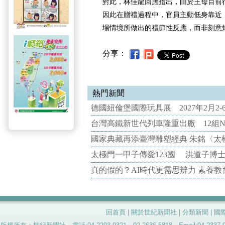
對此，林佳龍回應指出，由於王母目前
因此在贈禮過程中，官員主動低身靠近
場情境所做出的禮節性反應，而非刻意
分享：
熱門新聞
德國紐倫堡國際玩具展 2027年2月2
台灣高鐵新世代列車隆重出廠 12組N
國家典藏再添臺灣雕塑經典 朱銘〈太
太極門一甲子傳愛123國 洪道子博
真的假的？AI時代更需思辨力 素養
回首頁
|
關於世紀新聞社
|
分類新聞
|
國