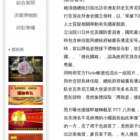
綜合新聞
賴清德總統日前出訪非洲友邦史瓦帝尼
洪園博物館
行官員在拜會史國王母時，以「單膝下
人士質疑相關舉動有失國家顏面。
邱彰專欄
立法院11日外交及國防委員會，國民黨
時包含林佳龍與總統府秘書長潘孟安等
時，皆以蹲低姿態接下禮物並合影，並
贊助商
國」、「矮化國格」，認為政府官員在
尊嚴。
同時府官方Flickr帳號也流出一組照
與外交部長林佳龍、總統府府秘書長潘
駐史瓦帝尼王國大使梁洪昇等多名高官
恩彤碧時，竟然集體採取「蹲跪姿」接
照片曝光後隨即被轉載至 PTT 八卦板
在非洲名不見經傳的小國面前如此卑微
的一方，丟了裡子也就算了，竟然面子
出訪靠偷渡，參見靠下跪。」有人痛批