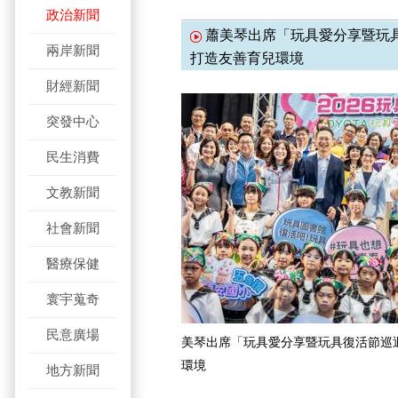
政治新聞
蕭美琴出席「玩具愛分享暨玩
兩岸新聞
打造友善育兒環境
財經新聞
突發中心
民生消費
文教新聞
社會新聞
醫療保健
寰宇蒐奇
民意廣場
美琴出席「玩具愛分享暨玩具復活節巡
環境
地方新聞