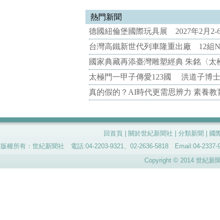
熱門新聞
德國紐倫堡國際玩具展 2027年2月2
台灣高鐵新世代列車隆重出廠 12組N
國家典藏再添臺灣雕塑經典 朱銘〈太
太極門一甲子傳愛123國 洪道子博
真的假的？AI時代更需思辨力 素養
回首頁
|
關於世紀新聞社
|
分類新聞
|
國
版權所有：世紀新聞社 電話:04-2203-9321、02-2636-5818 Email:04-
Copyright © 2014 世紀新聞社