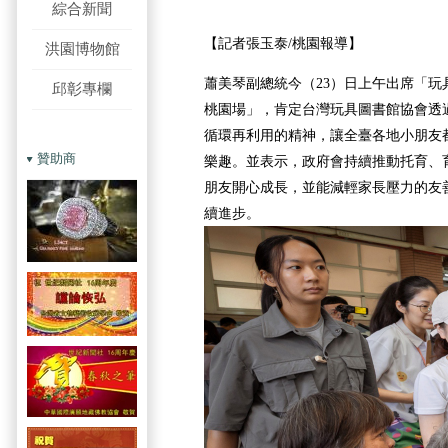
綜合新聞
【記者張玉泰/桃園報導】
洪園博物館
蕭美琴副總統今（23）日上午出席「玩
邱彰專欄
桃園場」，肯定台灣玩具圖書館協會透
循環再利用的精神，讓全臺各地小朋友
贊助商
樂趣。並表示，政府會持續推動托育、
朋友開心成長，並能減輕家長壓力的友
續進步。