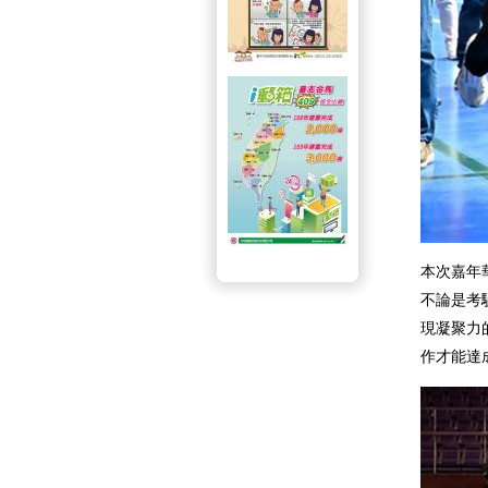
本次嘉年
不論是考
現凝聚力
作才能達