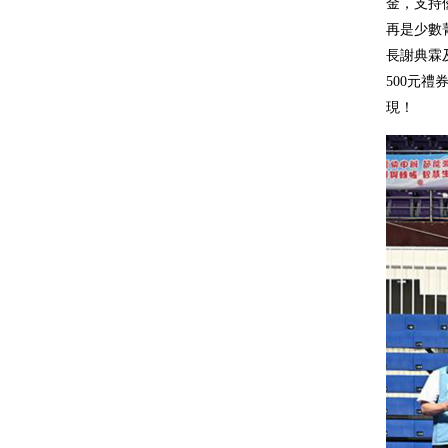
金，支持
再是少數
長謝典霖
500元
現！