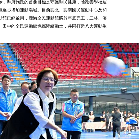
示，縣府施政的首要目標是守護縣民健康，除改善學校運
也逐步增加運動場域。目前彰北、彰南國民運動中心及和
動館已經啟用，鹿港全民運動館將於年底完工，二林、溪
、田中的全民運動館也都陸續動土，共同打造八大運動生