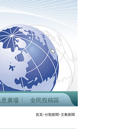
民意廣場
全民投稿區
首頁>分類新聞>文教新聞