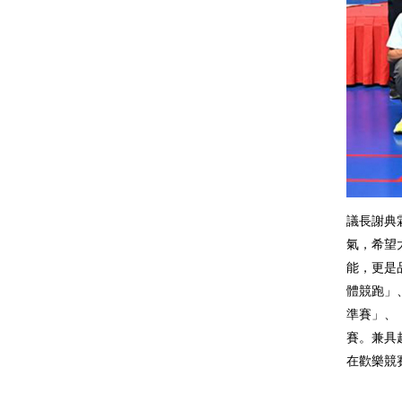
議長謝典
氣，希望
能，更是
體競跑」
準賽」、
賽。兼具
在歡樂競