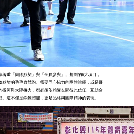
華著重「團隊默契」與「全員參與」。規劃的6大項目，
驗默契的毛毛蟲競跑、需要同心協力的團體跳繩，或是展
的拔河與大隊接力，都必須依賴隊友間彼此信任、互助合
成。這不僅是鍛鍊體能，更是品格與團隊精神的表現。