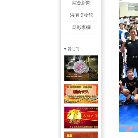
綜合新聞
洪園博物館
邱彰專欄
贊助商