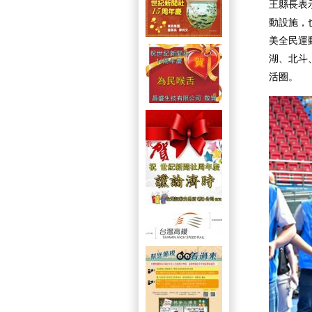
王縣長表
動設施，
美全民運
湖、北斗
活圈。