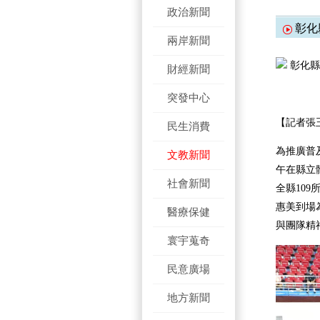
政治新聞
彰化
兩岸新聞
彰化縣
財經新聞
突發中心
【記者張
民生消費
為推廣普
文教新聞
午在縣立
社會新聞
全縣10
惠美到場
醫療保健
與團隊精
寰宇蒐奇
民意廣場
地方新聞