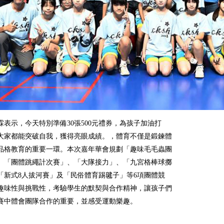
霖表示，今天特別準備30張500元禮券，為孩子加油打
大家都能突破自我，獲得亮眼成績。，體育不僅是鍛鍊體
品格教育的重要一環。本次嘉年華會規劃「趣味毛毛蟲團
、「團體跳繩計次賽」、「大隊接力」、「九宮格棒球擲
「新式8人拔河賽」及「民俗體育踢毽子」等6項團體競
趣味性與挑戰性，考驗學生的默契與合作精神，讓孩子們
賽中體會團隊合作的重要，並感受運動樂趣。