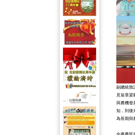
副總統致
見翁章梁
與農機發
知，到後
為長期與
全臺農民