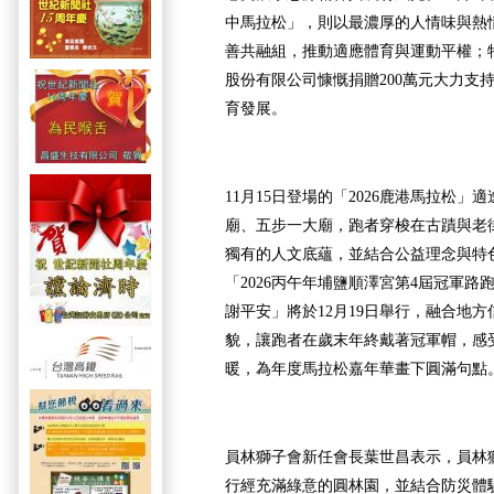
中馬拉松」，則以最濃厚的人情味與熱
善共融組，推動適應體育與運動平權；
股份有限公司慷慨捐贈200萬元大力支
育發展。
11月15日登場的「2026鹿港馬拉松」
廟、五步一大廟，跑者穿梭在古蹟與老
獨有的人文底蘊，並結合公益理念與特
「2026丙午年埔鹽順澤宮第4屆冠軍
謝平安」將於12月19日舉行，融合地
貌，讓跑者在歲末年終戴著冠軍帽，感
暖，為年度馬拉松嘉年華畫下圓滿句點
員林獅子會新任會長葉世昌表示，員林
行經充滿綠意的圓林園，並結合防災體