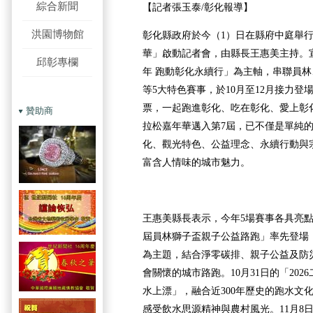
綜合新聞
【記者張玉泰/彰化報導】
洪園博物館
彰化縣政府於今（1）日在縣府中庭舉行
華」啟動記者會，由縣長王惠美主持。
邱彰專欄
年 跑動彰化永續行」為主軸，串聯員
等5大特色賽事，於10月至12月接力登
票，一起跑進彰化、吃在彰化、愛上彰
贊助商
拉松嘉年華邁入第7屆，已不僅是單純
化、觀光特色、公益理念、永續行動與
富含人情味的城市魅力。
王惠美縣長表示，今年5場賽事各具亮點，1
屆員林獅子盃親子公益路跑」率先登場
為主題，結合淨零碳排、親子公益及防
會關懷的城市路跑。10月31日的「20
水上漂」，融合近300年歷史的跑水文
感受飲水思源精神與農村風光。11月8日