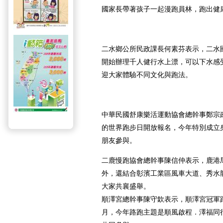
國家長帶著孩子一起漫跑員林，跑出健
二水鄉公所民政課長何素芬表示，二水
開始辦理千人健行水上漂，可以下水感
迎大家體驗不同文化與跑法。
中華民國舒康樂活運動協會總幹事鄭宗
的世界跑步日開放報名，今年特別成立
朋友參與。
二鹿慢跑協會總幹事陳信仲表示，鹿港
外，還結合彰濱工業區風車大道、秀水
大家共襄盛舉。
順澤宮總幹事陳守欽表示，順澤宮冠軍路
月，今年路跑主題是順風啟程．澤福同