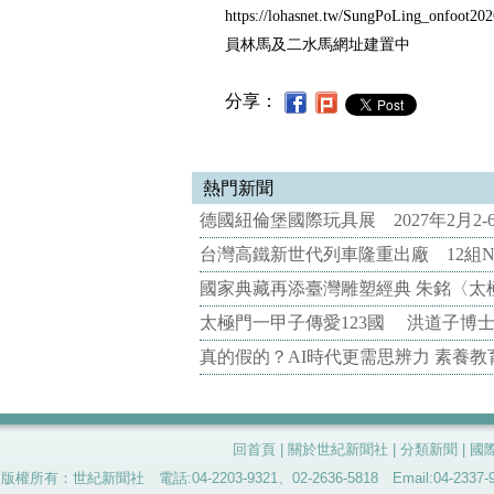
https://lohasnet.tw/SungPoLing_onfoot20
員林馬及二水馬網址建置中
分享：
熱門新聞
德國紐倫堡國際玩具展 2027年2月2
台灣高鐵新世代列車隆重出廠 12組N
國家典藏再添臺灣雕塑經典 朱銘〈太
太極門一甲子傳愛123國 洪道子博
真的假的？AI時代更需思辨力 素養
回首頁
|
關於世紀新聞社
|
分類新聞
|
國
版權所有：世紀新聞社 電話:04-2203-9321、02-2636-5818 Email:04-