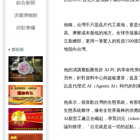
綜合新聞
洪園博物館
他稱，台灣不只是晶片代工基地，更是全
邱彰專欄
高、摩擦成本最低的地方。全球市值最
立新總部，更用一筆驚人的投資1500億
地指向台灣。
贊助商
他的演講重點聚焦於 AI PC 的革命
另外，針對資料中心與超級運算，提及
以及代理式 AI（Agentic AI）時代的到
他表示，很喜歡台灣的生態系統，有那
生態系統夥伴，擁有全世界最棒的供應
AI新型工廠正在崛起，孕育詞元（tok
論到推理，「台北就是這一切的起點」