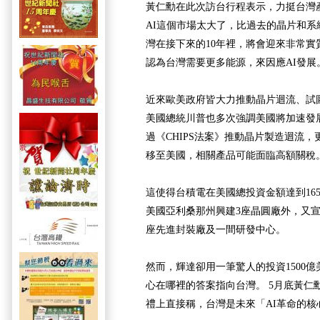
黃仁勳在此次訪台行程表示，力挺台灣
AI這個市場太大了，比過去的晶片和系
灣在接下來的10年裡，將會迎來非常實
認為台灣需要更多能源，來因應AI發展
近來歐美政府皆大力推動晶片迴流、試
美國總統川普也多次強調美國將加速發
過《CHIPS法案》推動晶片製造迴流
移至美國，相關產品可能面臨高額關稅
這使得台積電在美國總投資金額達到16
美國亞利桑那州興建3座晶圓廠外，又宣
座先進封裝廠及一間研發中心。
然而，輝達卻用一筆驚人的投資1500億
心在哪裡的答案指向台灣。 5月底黃仁
禮上直接稱，台灣是未來「AI革命的核