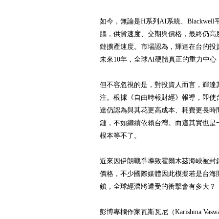
如今，無論是H系列AI系統、Blackwe
腦，供貨速度、交期與價格，最終仍高
鏈擴產速度。市場認為，輝達在台的投
未來10年，全球AI硬體真正的重力中
但不容忽視的是，對投資人而言，輝達
注。根據《自由時報財經》報導，即使
達仍認為與其花更高成本、耗費更長時
鏈，不如繼續依賴台灣。而這其實也是
根本等不了。
近來因伊朗戰爭導致霍爾木茲海峽被封
價格，不少國際媒體因此模擬若是台海
鎖，全球經濟將遭受的衝擊會有多大？
彭博專欄作家瓦斯瓦尼（Karishma Va