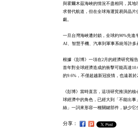
與霍爾木茲海峽的情況不盡相同，其地
求替代航道，但在全球海運貿易與晶片
覷。
一旦台灣海峽遭封鎖，全球約90%先進
AI、智慧手機、汽車到軍事系統等許多
根據《彭博》一項在2月的經濟研究報
首年對全球經濟造成的衝擊可能高達10.
的9.6%，不僅超越新冠疫情，也遠甚於2
《彭博》當時直言，這項研究推演的核
球經濟中的角色，已經大到「不能出事
絲」一詞來形容一種關鍵部件，缺少它
分享：