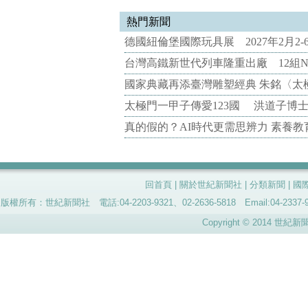
熱門新聞
德國紐倫堡國際玩具展 2027年2月2
台灣高鐵新世代列車隆重出廠 12組N
國家典藏再添臺灣雕塑經典 朱銘〈太
太極門一甲子傳愛123國 洪道子博
真的假的？AI時代更需思辨力 素養
回首頁
|
關於世紀新聞社
|
分類新聞
|
國
版權所有：世紀新聞社 電話:04-2203-9321、02-2636-5818 Email:04-
Copyright © 2014 世紀新聞社