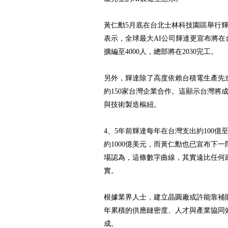
黃仁勳5月底在台北士林科技園區舉行
表示，全球最大AI公司輝達更宣布將
擴編至4000人，總部將在2030完工。
另外，輝達除了高度依賴台積電生產先進
約150家台灣企業合作。這顯示台灣將
與技術製造樞紐。
4、5年前輝達每年在台灣支出約100億
約1000億美元，而黃仁勳也已宣布下一
場認為，這條數字曲線，其實遠比任何
實。
根據業界人士，建立晶圓廠或許能靠補
年累積的供應鏈密度、人才與產業協同
成。