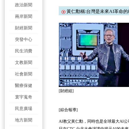
政治新聞
黃仁勳稱:台灣是未來AI革命的
兩岸新聞
財經新聞
突發中心
民生消費
文教新聞
社會新聞
醫療保健
[財經組]
寰宇蒐奇
民意廣場
[綜合報導]
地方新聞
AI教父黃仁勳，同時也是全球最大AI公司
日在GTC 台北大會演講中揭示AI的未